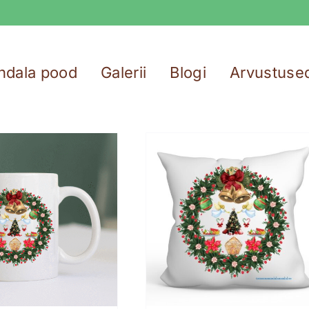
ndala pood
Galerii
Blogi
Arvustuse