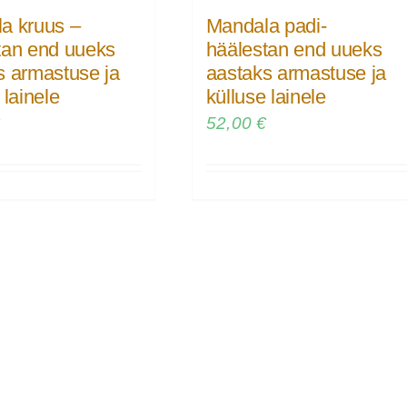
a kruus –
Mandala padi-
tan end uueks
häälestan end uueks
s armastuse ja
aastaks armastuse ja
 lainele
külluse lainele
€
52,00
€