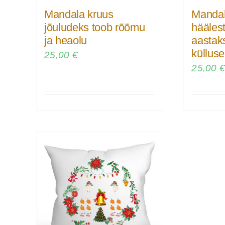
Mandala kruus
Mandal
jõuludeks toob rõõmu
hääles
ja heaolu
aastak
külluse
25,00
€
25,00