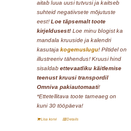
aitab luua uusi tutvusi ja kaitseb
suhteid negatiivsete mõjutuste
eest!
Loe täpsemalt toote
kirjeldusest!
Loe minu blogist ka
mandala kruuside ja kalendri
kasutaja
kogemuslugu
! Piltidel on
illustreeriv tähendus! Kruusi hind
sisaldab
ettevaatliku käitlemise
teenust kruusi transpordil
Omniva pakiautomaati
!
*Ettetellitava toote tarneaeg on
kuni 30 tööpäeva!
Lisa korvi
Details