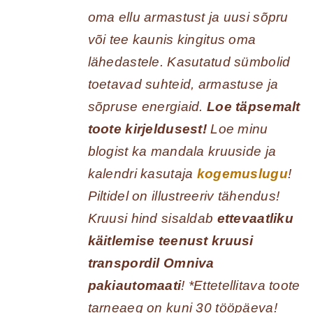
oma ellu armastust ja uusi sõpru
või tee kaunis kingitus oma
lähedastele. Kasutatud sümbolid
toetavad suhteid, armastuse ja
sõpruse energiaid.
Loe täpsemalt
toote kirjeldusest!
Loe minu
blogist ka mandala kruuside ja
kalendri kasutaja
kogemuslugu
!
Piltidel on illustreeriv tähendus!
Kruusi hind sisaldab
ettevaatliku
käitlemise teenust kruusi
transpordil Omniva
pakiautomaati
! *Ettetellitava toote
tarneaeg on kuni 30 tööpäeva!