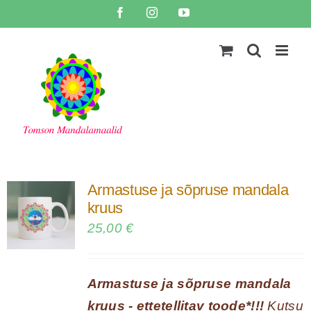
Skip
Facebook
Instagram
YouTube
to
content
Armastuse ja sõpruse mandala
kruus
25,00
€
Armastuse ja sõpruse mandala
kruus - ettetellitav toode*!!!
Kutsu