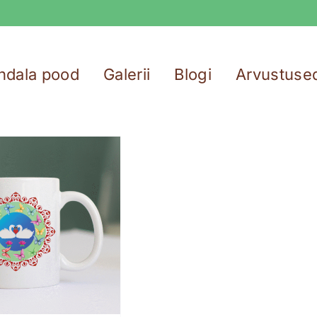
ndala pood
Galerii
Blogi
Arvustuse