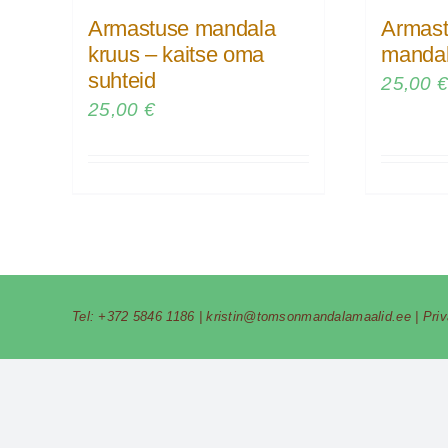
Armastuse mandala
Armast
kruus – kaitse oma
mandal
suhteid
25,00
25,00
€
Tel:
+372 5846 1186
|
kristin@tomsonmandalamaalid.ee
|
Pri