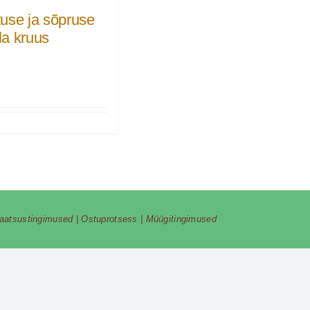
use ja sõpruse
a kruus
€
vaatsustingimused
|
Ostuprotsess
|
Müügitingimused