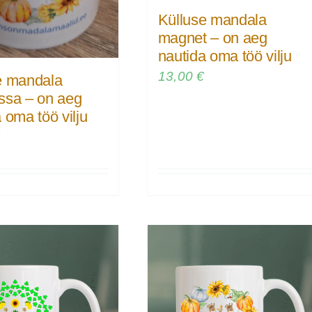
Külluse mandala
magnet – on aeg
nautida oma töö vilju
13,00
€
e mandala
ssa – on aeg
 oma töö vilju
€