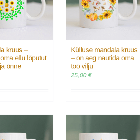
a kruus –
Külluse mandala kruus
oma ellu lõputut
– on aeg nautida oma
 ja õnne
töö vilju
€
25,00
€