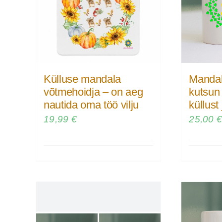
Külluse mandala
Mandal
võtmehoidja – on aeg
kutsun 
nautida oma töö vilju
küllust
19,99
€
25,00