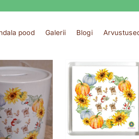
ndala pood
Galerii
Blogi
Arvustuse