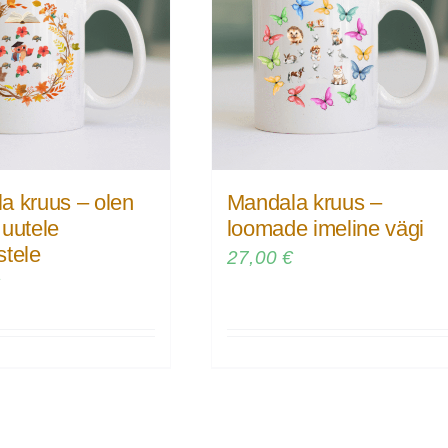
a kruus – olen
Mandala kruus –
 uutele
loomade imeline vägi
stele
27,00
€
€