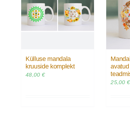
Külluse mandala
Mandal
kruuside komplekt
avatud
teadmi
48,00
€
25,00