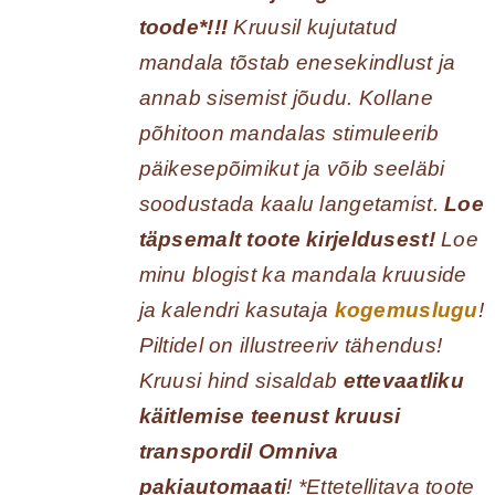
toode*!!!
Kruusil kujutatud
mandala tõstab enesekindlust ja
annab sisemist jõudu. Kollane
põhitoon mandalas stimuleerib
päikesepõimikut ja võib seeläbi
soodustada kaalu langetamist.
Loe
täpsemalt toote kirjeldusest!
Loe
minu blogist ka mandala kruuside
ja kalendri kasutaja
kogemuslugu
!
Piltidel on illustreeriv tähendus!
Kruusi hind sisaldab
ettevaatliku
käitlemise teenust kruusi
transpordil Omniva
pakiautomaati
! *Ettetellitava toote