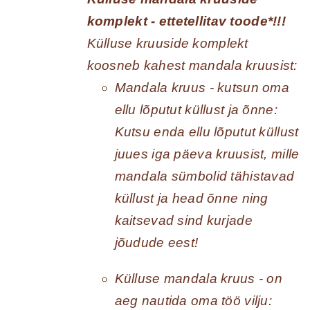
tootelehel.
komplekt - ettetellitav toode*!!!
Külluse kruuside komplekt
koosneb kahest mandala kruusist:
Mandala kruus - kutsun oma
ellu lõputut küllust ja õnne:
Kutsu enda ellu lõputut küllust
juues iga päeva kruusist, mille
mandala sümbolid tähistavad
küllust ja head õnne ning
kaitsevad sind kurjade
jõudude eest!
Külluse mandala kruus - on
aeg nautida oma töö vilju: