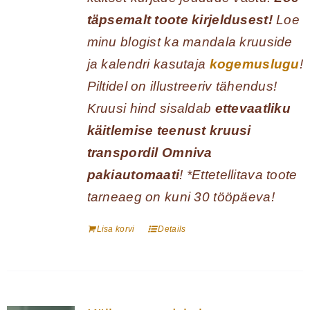
täpsemalt toote kirjeldusest!
Loe
minu blogist ka mandala kruuside
ja kalendri kasutaja
kogemuslugu
!
Piltidel on illustreeriv tähendus!
Kruusi hind sisaldab
ettevaatliku
käitlemise teenust kruusi
transpordil Omniva
pakiautomaati
! *Ettetellitava toote
tarneaeg on kuni 30 tööpäeva!
Lisa korvi
Details