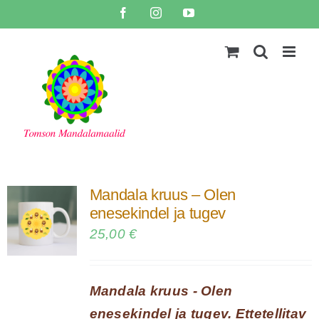
Skip
Facebook
Instagram
YouTube
to
content
Mandala kruus – Olen
enesekindel ja tugev
25,00
€
Mandala kruus - Olen
enesekindel ja tugev. Ettetellitav