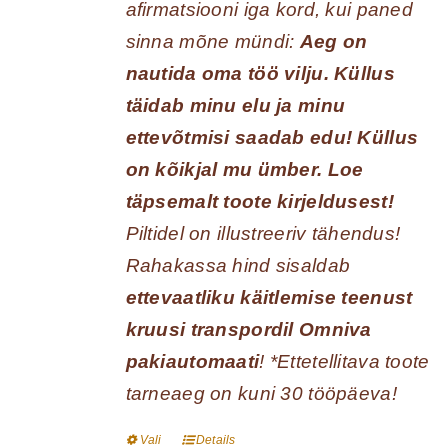
afirmatsiooni iga kord, kui paned
sinna mõne mündi:
Aeg on
nautida oma töö vilju. Küllus
täidab minu elu ja minu
ettevõtmisi saadab edu! Küllus
on kõikjal mu ümber.
Loe
täpsemalt toote kirjeldusest!
Piltidel on illustreeriv tähendus!
Rahakassa hind sisaldab
ettevaatliku käitlemise teenust
kruusi transpordil Omniva
pakiautomaati
! *Ettetellitava toote
tarneaeg on kuni 30 tööpäeva!
Vali
Details
Sellel