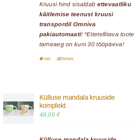
Kruusi hind sisaldab
ettevaatliku
käitlemise teenust kruusi
transpordil Omniva
pakiautomaati
! *Ettetellitava toote
tarneaeg on kuni 30 tööpäeva!
Vali
Details
Sellel
tootel
on
mitu
Külluse mandala kruuside
varianti.
komplekt
Valikuid
48,00
€
saab
teha
Külluse mandala kruuside