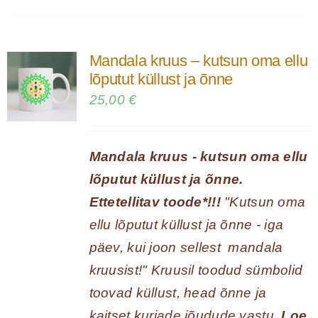
on
mitu
Mandala kruus – kutsun oma ellu
varianti.
lõputut küllust ja õnne
Valikuid
25,00
€
saab
teha
Mandala kruus - kutsun oma ellu
tootelehel.
lõputut küllust ja õnne.
Ettetellitav toode*!!!
"Kutsun oma
ellu lõputut küllust ja õnne - iga
päev, kui joon sellest mandala
kruusist!" Kruusil toodud sümbolid
toovad küllust, head õnne ja
kaitset kurjade jõudude vastu.
Loe