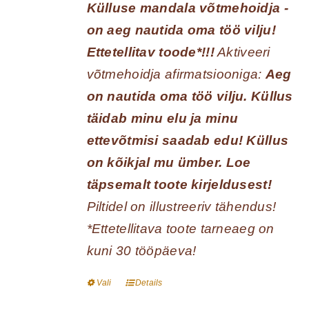
Külluse mandala võtmehoidja -
tootelehel.
on aeg nautida oma töö vilju!
Ettetellitav toode*!!!
Aktiveeri
võtmehoidja afirmatsiooniga:
Aeg
on nautida oma töö vilju. Küllus
täidab minu elu ja minu
ettevõtmisi saadab edu! Küllus
on kõikjal mu ümber.
Loe
täpsemalt toote kirjeldusest!
Piltidel on illustreeriv tähendus!
*Ettetellitava toote tarneaeg on
kuni 30 tööpäeva!
Vali
Details
Sellel
tootel