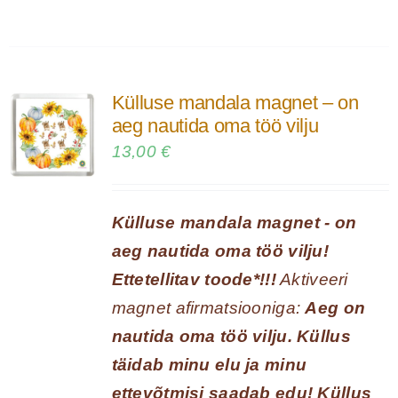
tootel
on
mitu
Külluse mandala magnet – on
varianti.
aeg nautida oma töö vilju
Valikuid
13,00
€
saab
teha
Külluse mandala magnet - on
tootelehel.
aeg nautida oma töö vilju!
Ettetellitav toode*!!!
Aktiveeri
magnet afirmatsiooniga:
Aeg on
nautida oma töö vilju. Küllus
täidab minu elu ja minu
ettevõtmisi saadab edu! Küllus