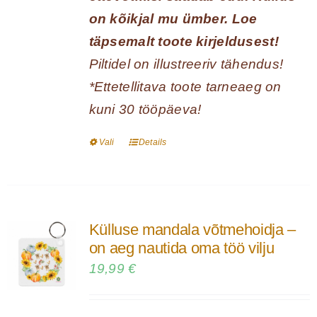
on kõikjal mu ümber.
Loe
täpsemalt toote kirjeldusest!
Piltidel on illustreeriv tähendus!
*Ettetellitava toote tarneaeg on
kuni 30 tööpäeva!
Vali
Details
Sellel
tootel
on
mitu
Külluse mandala võtmehoidja –
varianti.
on aeg nautida oma töö vilju
Valikuid
19,99
€
saab
teha