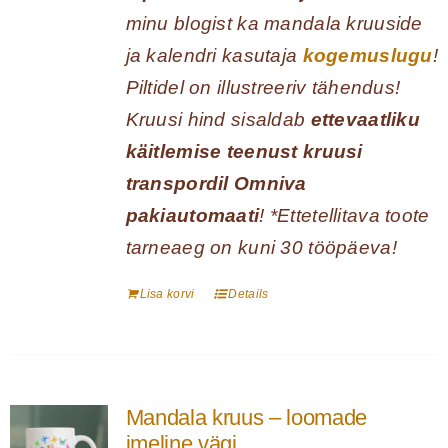
minu blogist ka mandala kruuside
ja kalendri kasutaja
kogemuslugu
!
Piltidel on illustreeriv tähendus!
Kruusi hind sisaldab
ettevaatliku
käitlemise teenust kruusi
transpordil Omniva
pakiautomaati
! *Ettetellitava toote
tarneaeg on kuni 30 tööpäeva!
Lisa korvi
Details
Mandala kruus – loomade
imeline vägi