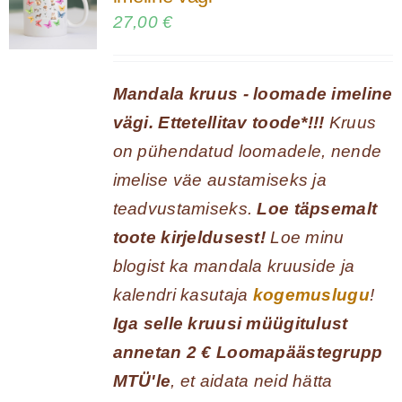
27,00
€
Mandala kruus - loomade imeline
vägi. Ettetellitav toode*!!!
Kruus
on pühendatud loomadele, nende
imelise väe austamiseks ja
teadvustamiseks.
Loe täpsemalt
toote kirjeldusest!
Loe minu
blogist ka mandala kruuside ja
kalendri kasutaja
kogemuslugu
!
Iga selle kruusi müügitulust
annetan 2 € Loomapäästegrupp
MTÜ'le
, et aidata neid hätta