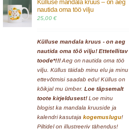
Külluse mandala kruus – on aeg
nautida oma töö vilju
25,00
€
Külluse mandala kruus - on aeg
nautida oma töö vilju! Ettetellitav
toode*!!!
Aeg on nautida oma töö
vilju. Küllus täidab minu elu ja minu
ettevõtmisi saadab edu! Küllus on
kõikjal mu ümber.
Loe täpsemalt
toote kirjeldusest!
Loe minu
blogist ka mandala kruuside ja
kalendri kasutaja
kogemuslugu
!
Piltidel on illustreeriv tähendus!