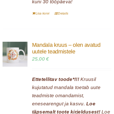
kuni 30 tööpäeva!
Lisa korvi
Details
Mandala kruus – olen avatud
uutele teadmistele
25,00
€
Ettetellitav toode*!!!
Kruusil
kujutatud mandala toetab uute
teadmiste omandamist,
enesearengut ja kasvu.
Loe
täpsemalt toote kirjeldusest!
Loe