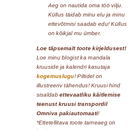
Aeg on nautida oma töö vilju.
Küllus täidab minu elu ja minu
ettevõtmisi saadab edu! Küllus
on kõikjal mu ümber.
Loe täpsemalt toote kirjeldusest!
Loe minu blogist ka mandala
kruuside ja kalendri kasutaja
kogemuslugu
! Piltidel on
illustreeriv tähendus! Kruusi hind
sisaldab
ettevaatliku käitlemise
teenust kruusi transpordil
Omniva pakiautomaati
!
*Ettetellitava toote tarneaeg on