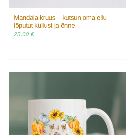
Mandala kruus – kutsun oma ellu
lõputut küllust ja õnne
25,00
€