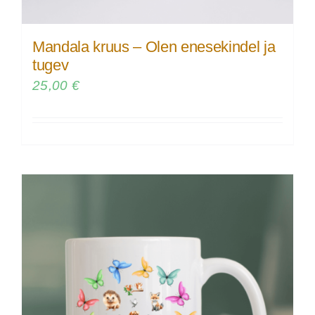
Mandala kruus – Olen enesekindel ja
tugev
25,00
€