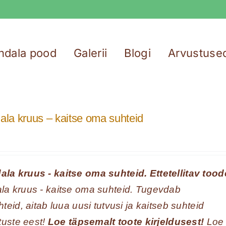
ndala pood
Galerii
Blogi
Arvustuse
la kruus – kaitse oma suhteid
a kruus - kaitse oma suhteid. Ettetellitav toode
a kruus - kaitse oma suhteid. Tugevdab
eid, aitab luua uusi tutvusi ja kaitseb suhteid
tuste eest!
Loe täpsemalt toote kirjeldusest!
Loe