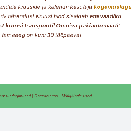
andala kruuside ja kalendri kasutaja
kogemuslug
reeriv tähendus! Kruusi hind sisaldab
ettevaatliku
st kruusi transpordil Omniva pakiautomaati
!
te tarneaeg on kuni 30 tööpäeva!
vaatsustingimused
|
Ostuprotsess
|
Müügitingimused