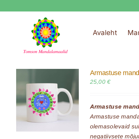
Skip
to
content
Avaleht
Ma
Armastuse manda
25,00
€
Armastuse mandal
Armastuse mandal
olemasolevaid suht
negatiivsete mõju