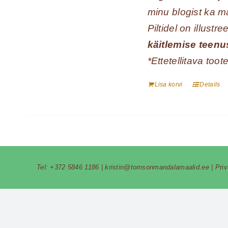
minu blogist ka m
Piltidel on illust
käitlemise teenu
*Ettetellitava too
Lisa korvi
Details
Tel:
+372 5846 1186
|
kristin@tomsonmandalamaalid.ee
|
Pri