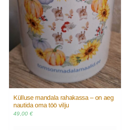
Külluse mandala rahakassa – on aeg
nautida oma töö vilju
49,00
€