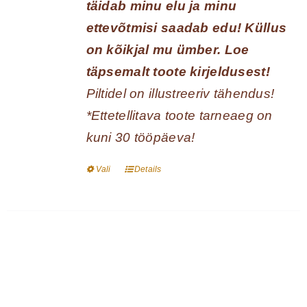
täidab minu elu ja minu
ettevõtmisi saadab edu! Küllus
on kõikjal mu ümber.
Loe
täpsemalt toote kirjeldusest!
Piltidel on illustreeriv tähendus!
*Ettetellitava toote tarneaeg on
kuni 30 tööpäeva!
Vali
Details
Sellel
tootel
on
mitu
varianti.
Valikuid
saab