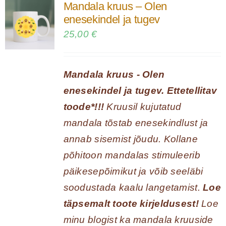
Mandala kruus – Olen
enesekindel ja tugev
25,00
€
Mandala kruus - Olen
enesekindel ja tugev. Ettetellitav
toode*!!!
Kruusil kujutatud
mandala tõstab enesekindlust ja
annab sisemist jõudu. Kollane
põhitoon mandalas stimuleerib
päikesepõimikut ja võib seeläbi
soodustada kaalu langetamist.
Loe
täpsemalt toote kirjeldusest!
Loe
minu blogist ka mandala kruuside