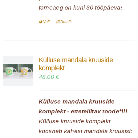
tarneaeg on kuni 30 tööpäeva!
Vali
Details
Sellel
tootel
on
mitu
Külluse mandala kruuside
varianti.
komplekt
Valikuid
48,00
€
saab
teha
Külluse mandala kruuside
tootelehel.
komplekt - ettetellitav toode*!!!
Külluse kruuside komplekt
koosneb kahest mandala kruusist: