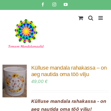
Skip
Facebook
Instagram
YouTube
to
content
Külluse mandala rahakassa – on
aeg nautida oma töö vilju
49,00
€
Külluse mandala rahakassa - on
aeg nautida oma töö vilju!