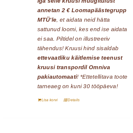
Iga selle kruusi müügitulust
annetan 2 € Loomapäästegrupp
MTÜ'le
, et aidata neid hätta
sattunud loomi, kes end ise aidata
ei saa. Piltidel on illustreeriv
tähendus! Kruusi hind sisaldab
ettevaatliku käitlemise teenust
kruusi transpordil Omniva
pakiautomaati
! *Ettetellitava toote
tarneaeg on kuni 30 tööpäeva!
Lisa korvi
Details