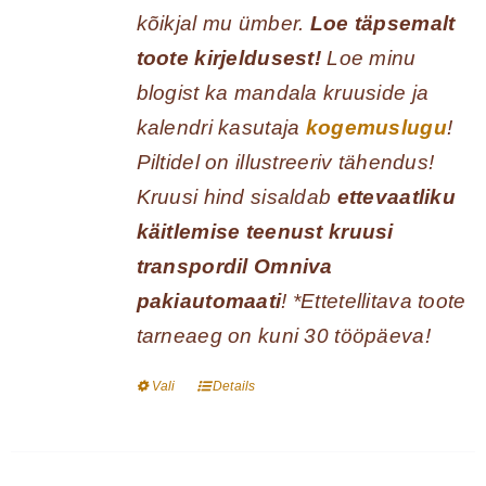
kõikjal mu ümber.
Loe täpsemalt
toote kirjeldusest!
Loe minu
blogist ka mandala kruuside ja
kalendri kasutaja
kogemuslugu
!
Piltidel on illustreeriv tähendus!
Kruusi hind sisaldab
ettevaatliku
käitlemise teenust kruusi
transpordil Omniva
pakiautomaati
! *Ettetellitava toote
tarneaeg on kuni 30 tööpäeva!
Vali
Details
Sellel
tootel
on