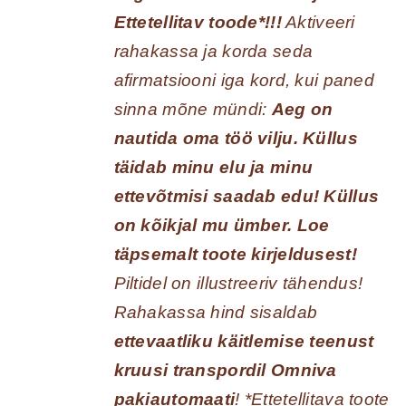
Ettetellitav toode*!!!
Aktiveeri
rahakassa ja korda seda
afirmatsiooni iga kord, kui paned
sinna mõne mündi:
Aeg on
nautida oma töö vilju. Küllus
täidab minu elu ja minu
ettevõtmisi saadab edu! Küllus
on kõikjal mu ümber.
Loe
täpsemalt toote kirjeldusest!
Piltidel on illustreeriv tähendus!
Rahakassa hind sisaldab
ettevaatliku käitlemise teenust
kruusi transpordil Omniva
pakiautomaati
! *Ettetellitava toote