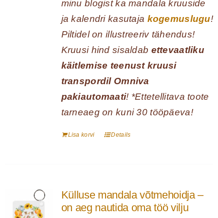
minu blogist ka mandala kruuside
ja kalendri kasutaja
kogemuslugu
!
Piltidel on illustreeriv tähendus!
Kruusi hind sisaldab
ettevaatliku
käitlemise teenust kruusi
transpordil Omniva
pakiautomaati
! *Ettetellitava toote
tarneaeg on kuni 30 tööpäeva!
Lisa korvi
Details
Külluse mandala võtmehoidja –
on aeg nautida oma töö vilju