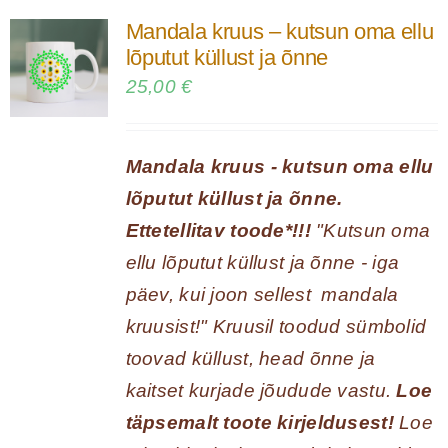
mitu
Mandala kruus – kutsun oma ellu
varianti.
lõputut küllust ja õnne
Valikuid
25,00
€
saab
teha
Mandala kruus - kutsun oma ellu
tootelehel.
lõputut küllust ja õnne.
Ettetellitav toode*!!!
"Kutsun oma
ellu lõputut küllust ja õnne - iga
päev, kui joon sellest mandala
kruusist!" Kruusil toodud sümbolid
toovad küllust, head õnne ja
kaitset kurjade jõudude vastu.
Loe
täpsemalt toote kirjeldusest!
Loe