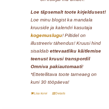
Loe täpsemalt toote kirjeldusest!
Loe minu blogist ka mandala
kruuside ja kalendri kasutaja
kogemuslugu
! Piltidel on
illustreeriv tähendus! Kruusi hind
sisaldab
ettevaatliku käitlemise
teenust kruusi transpordil
Omniva pakiautomaati
!
*Ettetellitava toote tarneaeg on
kuni 30 tööpäeva!
Lisa korvi
Details