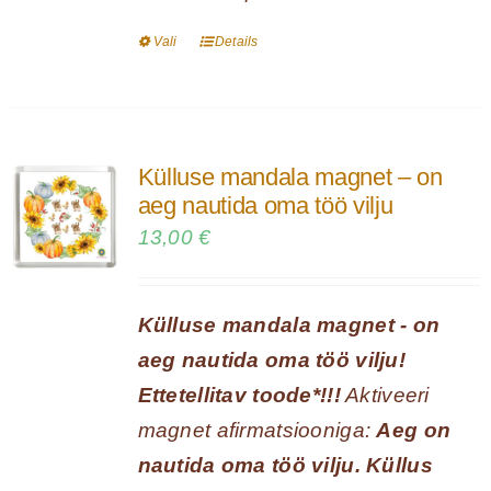
Vali
Details
Sellel
tootel
on
mitu
Külluse mandala magnet – on
varianti.
aeg nautida oma töö vilju
Valikuid
13,00
€
saab
teha
Külluse mandala magnet - on
tootelehel.
aeg nautida oma töö vilju!
Ettetellitav toode*!!!
Aktiveeri
magnet afirmatsiooniga:
Aeg on
nautida oma töö vilju. Küllus