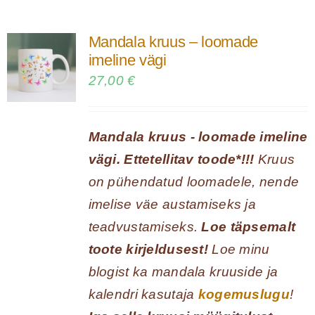
Mandala kruus – loomade
imeline vägi
27,00
€
Mandala kruus - loomade imeline
vägi. Ettetellitav toode*!!!
Kruus
on pühendatud loomadele, nende
imelise väe austamiseks ja
teadvustamiseks.
Loe täpsemalt
toote kirjeldusest!
Loe minu
blogist ka mandala kruuside ja
kalendri kasutaja
kogemuslugu
!