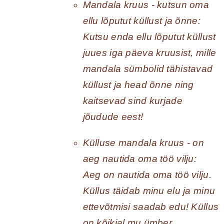
Mandala kruus - kutsun oma
ellu lõputut küllust ja õnne:
Kutsu enda ellu lõputut küllust
juues iga päeva kruusist, mille
mandala sümbolid tähistavad
küllust ja head õnne ning
kaitsevad sind kurjade
jõudude eest!
Külluse mandala kruus - on
aeg nautida oma töö vilju:
Aeg on nautida oma töö vilju.
Küllus täidab minu elu ja minu
ettevõtmisi saadab edu! Küllus
on kõikjal mu ümber.