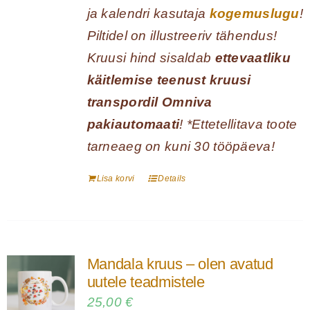
ja kalendri kasutaja
kogemuslugu
!
Piltidel on illustreeriv tähendus!
Kruusi hind sisaldab
ettevaatliku
käitlemise teenust kruusi
transpordil Omniva
pakiautomaati
! *Ettetellitava toote
tarneaeg on kuni 30 tööpäeva!
Lisa korvi
Details
Mandala kruus – olen avatud
uutele teadmistele
25,00
€