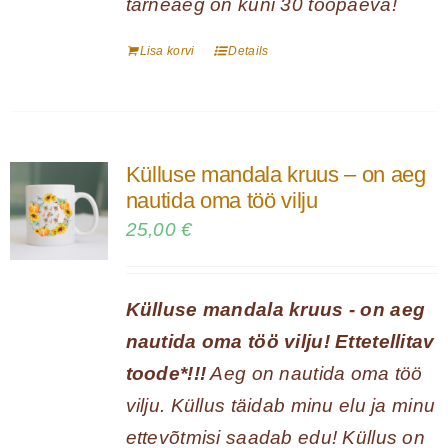
tarneaeg on kuni 30 tööpäeva!
Lisa korvi
Details
Külluse mandala kruus – on aeg
nautida oma töö vilju
25,00
€
Külluse mandala kruus - on aeg
nautida oma töö vilju! Ettetellitav
toode*!!!
Aeg on nautida oma töö
vilju. Küllus täidab minu elu ja minu
ettevõtmisi saadab edu! Küllus on