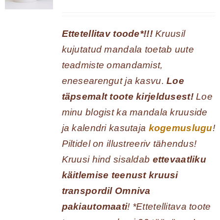
Ettetellitav toode*!!!
Kruusil
kujutatud mandala toetab uute
teadmiste omandamist,
enesearengut ja kasvu.
Loe
täpsemalt toote kirjeldusest!
Loe
minu blogist ka mandala kruuside
ja kalendri kasutaja
kogemuslugu
!
Piltidel on illustreeriv tähendus!
Kruusi hind sisaldab
ettevaatliku
käitlemise teenust kruusi
transpordil Omniva
pakiautomaati
! *Ettetellitava toote