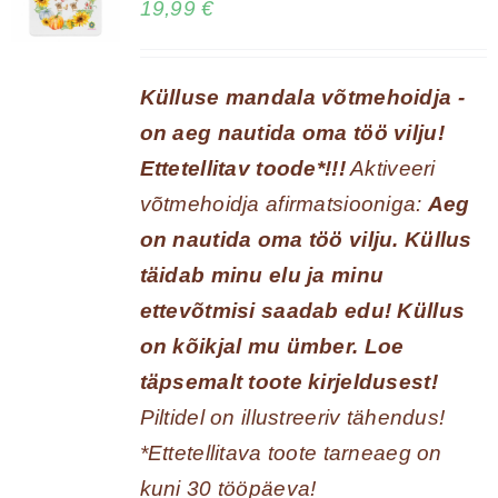
19,99
€
Külluse mandala võtmehoidja -
on aeg nautida oma töö vilju!
Ettetellitav toode*!!!
Aktiveeri
võtmehoidja afirmatsiooniga:
Aeg
on nautida oma töö vilju. Küllus
täidab minu elu ja minu
ettevõtmisi saadab edu! Küllus
on kõikjal mu ümber.
Loe
täpsemalt toote kirjeldusest!
Piltidel on illustreeriv tähendus!
*Ettetellitava toote tarneaeg on
kuni 30 tööpäeva!