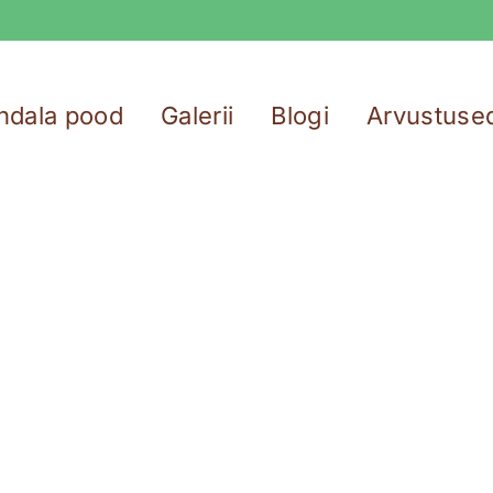
ndala pood
Galerii
Blogi
Arvustuse