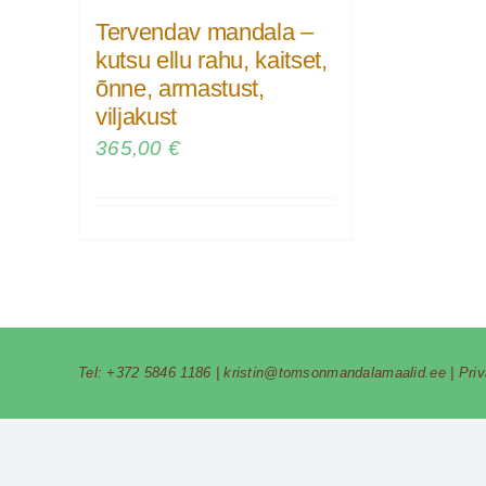
Tervendav mandala –
kutsu ellu rahu, kaitset,
õnne, armastust,
viljakust
365,00
€
Tel:
+372 5846 1186
|
kristin@tomsonmandalamaalid.ee
|
Pri