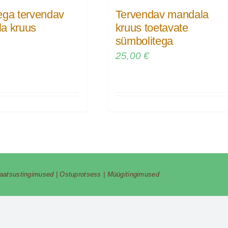
ega tervendav
Tervendav mandala
a kruus
kruus toetavate
sümbolitega
€
25,00
€
vaatsustingimused
|
Ostuprotsess
|
Müügitingimused