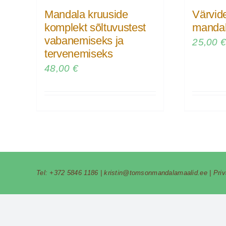
Mandala kruuside
Värvid
komplekt sõltuvustest
mandal
vabanemiseks ja
25,00
tervenemiseks
48,00
€
Tel:
+372 5846 1186
|
kristin@tomsonmandalamaalid.ee
|
Pri