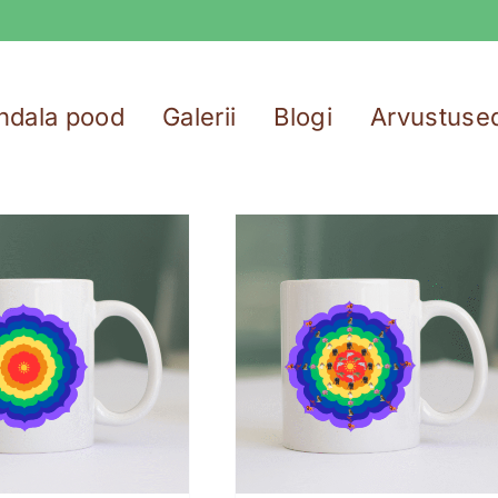
ndala pood
Galerii
Blogi
Arvustuse