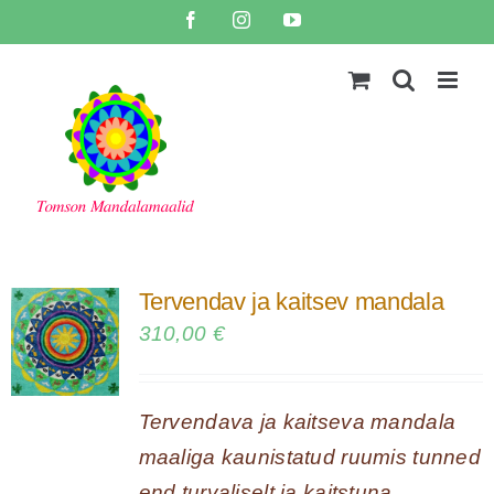
Skip
Facebook
Instagram
YouTube
to
content
Tervendav ja kaitsev mandala
310,00
€
Tervendava ja kaitseva mandala
maaliga kaunistatud ruumis tunned
end turvaliselt ja kaitstuna