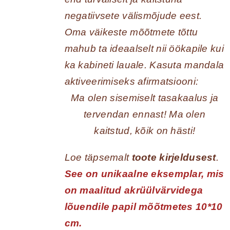
negatiivsete välismõjude eest.
Oma väikeste mõõtmete tõttu
mahub ta ideaalselt nii öökapile kui
ka kabineti lauale. Kasuta mandala
aktiveerimiseks afirmatsiooni:
Ma olen sisemiselt tasakaalus ja
tervendan ennast! Ma olen
kaitstud, kõik on hästi!
Loe täpsemalt
toote kirjeldusest
.
See on unikaalne eksemplar, mis
on maalitud akrüülvärvidega
lõuendile papil mõõtmetes 10*10
cm.