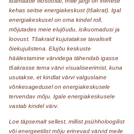
idamaade filosoofial, mille järgi on inimese
kehas seitse energiakeskust (tšakrat). Igal
energiakeskusel on oma kindel roll,
mõjutades meie elujõudu, isikuomadusi ja
loovust. Tšakraid kujutatakse tavaliselt
õiekujulistena. Elujõu keskuste
häälestamine värvidega tähendab igasse
tšakrasse tema värvi visualiseerimist, kuna
usutakse, et kindlat värvi valguslaine
võnkesagedusel on energiakeskusele
tervendav mõju. Igale energiakeskusele
vastab kindel värv.
Loe täpsemalt sellest, millist psühholoogilist
või energeetilist mõju erinevad värvid meile