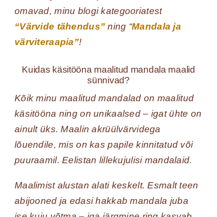
omavad, minu blogi kategooriatest
“Värvide tähendus”
ning “
Mandala ja
värviteraapia”
!
Kuidas käsitööna maalitud mandala maalid
sünnivad?
Kõik minu maalitud mandalad on maalitud
käsitööna ning on unikaalsed – igat ühte on
ainult üks. Maalin akrüülvärvidega
lõuendile, mis on kas papile kinnitatud või
puuraamil. Eelistan lillekujulisi mandalaid.
Maalimist alustan alati keskelt. Esmalt teen
abijooned ja edasi hakkab mandala juba
ise kuju võtma – iga järgmine ring kasvab