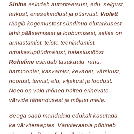
Sinine
esindab autoriteetsust, edu, selgust,
tarkust, enesekindlust ja püsivust.
Violett
räägib kogemustest sündinud elutarkusest,
lahti pääsemisest ja loobumisest, selles on
armastamist, teiste teenindamist,
omakasupüüdmatust, halastustööst.
Roheline
esindab tasakaalu, rahu,
harmooniat, kasvamist, kevadet, värskust,
noorust, tervist, elu, viljakust ja loodust.
Need on vaid mõned näited erinevate
värvide tähendusest ja mõjust meile.
Seega saab mandalaid edukalt kasutada
ka värviteraapias. Värviteraapia põhineb