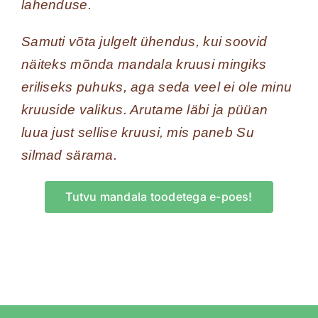
lahenduse.
Samuti võta julgelt ühendus, kui soovid
näiteks mõnda mandala kruusi mingiks
eriliseks puhuks, aga seda veel ei ole minu
kruuside valikus. Arutame läbi ja püüan
luua just sellise kruusi, mis paneb Su
silmad särama.
Tutvu mandala toodetega e-poes!