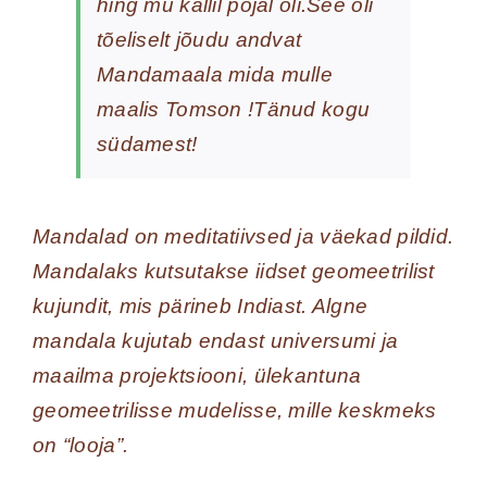
hing mu kallil pojal oli.See oli
tõeliselt jõudu andvat
Mandamaala mida mulle
maalis Tomson !Tänud kogu
südamest!
Mandalad on meditatiivsed ja väekad pildid.
Mandalaks kutsutakse iidset geomeetrilist
kujundit, mis pärineb Indiast. Algne
mandala kujutab endast universumi ja
maailma projektsiooni, ülekantuna
geomeetrilisse mudelisse, mille keskmeks
on “looja”.