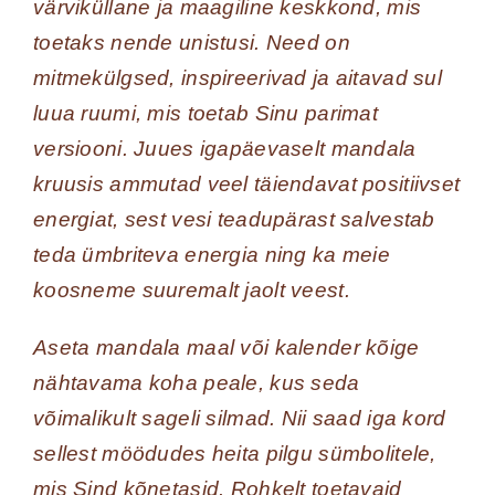
värviküllane ja maagiline keskkond, mis
toetaks nende unistusi. Need on
mitmekülgsed, inspireerivad ja aitavad sul
luua ruumi, mis toetab Sinu parimat
versiooni. Juues igapäevaselt mandala
kruusis ammutad veel täiendavat positiivset
energiat, sest vesi teadupärast salvestab
teda ümbriteva energia ning ka meie
koosneme suuremalt jaolt veest.
Aseta mandala maal või kalender kõige
nähtavama koha peale, kus seda
võimalikult sageli silmad. Nii saad iga kord
sellest möödudes heita pilgu sümbolitele,
mis Sind kõnetasid. Rohkelt toetavaid