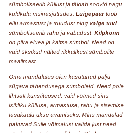
sümboliseerib küllust ja täidab soovid nagu
kuldkala muinasjuttudes.
Luigepaar
toob
ellu armastust ja truudust ning
valge tuvi
sümboliseerib rahu ja vabadust.
Kilpkonn
on pika eluea ja kaitse sümbol. Need on
vaid üksikud näited rikkalikust sümbolite
maailmast.
Oma mandalates olen kasutanud palju
sügava tähendusega sümboleid. Need pole
lihtsalt kunstiteosed, vaid võtmed sinu
isikliku külluse, armastuse, rahu ja sisemise
tasakaalu ukse avamiseks. Minu mandalad
pakuvad Sulle võimalust valida just need