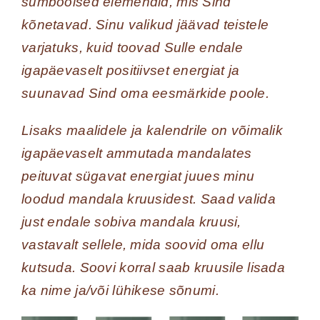
sümboolsed elemendid, mis Sind
kõnetavad. Sinu valikud jäävad teistele
varjatuks, kuid toovad Sulle endale
igapäevaselt positiivset energiat ja
suunavad Sind oma eesmärkide poole.
Lisaks maalidele ja kalendrile on võimalik
igapäevaselt ammutada mandalates
peituvat sügavat energiat juues minu
loodud mandala kruusidest. Saad valida
just endale sobiva mandala kruusi,
vastavalt sellele, mida soovid oma ellu
kutsuda. Soovi korral saab kruusile lisada
ka nime ja/või lühikese sõnumi.