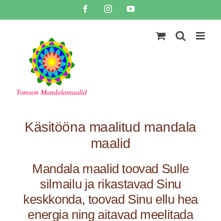
Skip
Facebook
Instagram
YouTube
to
content
Käsitööna maalitud mandala
maalid
Mandala maalid toovad Sulle
silmailu ja rikastavad Sinu
keskkonda, toovad Sinu ellu hea
energia ning aitavad meelitada