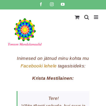
Skip
Facebook
Instagram
YouTube
to
content
Inimesed on jätnud minu kohta mu
Facebooki lehele
tagasisideks:
Krista Mestilainen:
Tere!
Võite tõesti uskuda ,kui suur ja