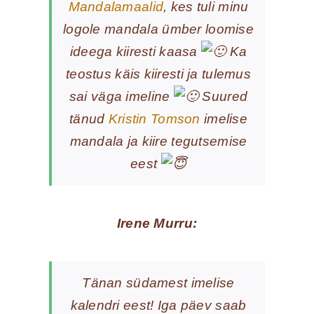
Mandalamaalid
, kes tuli minu
logole mandala ümber loomise
ideega kiiresti kaasa
Ka
teostus käis kiiresti ja tulemus
sai väga imeline
Suured
tänud
Kristin Tomson
imelise
mandala ja kiire tegutsemise
eest
Irene Murru:
Tänan südamest imelise
kalendri eest! Iga päev saab