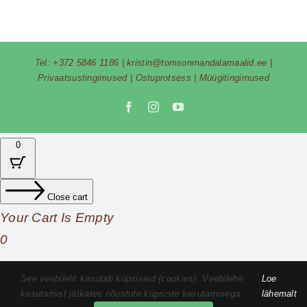
Tel:
+372 5846 1186
|
kristin@tomsonmandalamaalid.ee
|
Privaatsustingimused
|
Ostuprotsess
|
Müügitingimused
Facebook
Instagram
YouTube
0
Close cart
Your Cart Is Empty
0
Check out our shop to see what's available
See veebileht kasutab küpsiseid (cookies). Veebilehe
Loe
kasutamist jätkates nõustute küpsiste kasutamisega.
lähemalt