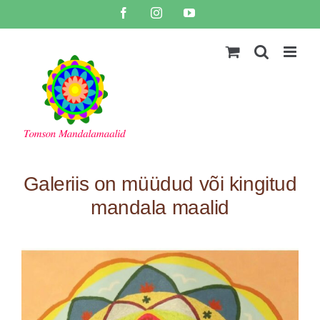
Skip
Facebook
Instagram
YouTube
to
content
Galeriis on müüdud või kingitud
mandala maalid