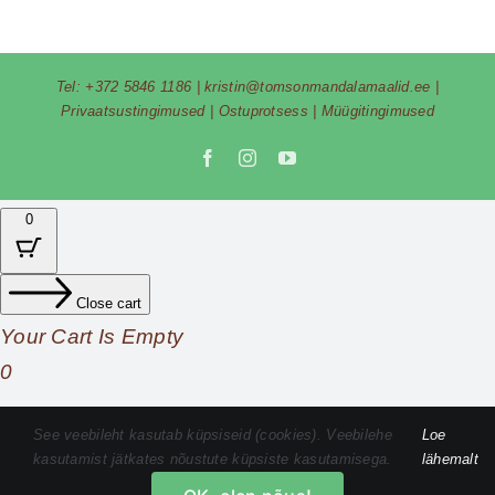
Tel:
+372 5846 1186
|
kristin@tomsonmandalamaalid.ee
|
Privaatsustingimused
|
Ostuprotsess
|
Müügitingimused
Facebook
Instagram
YouTube
0
Close cart
Your Cart Is Empty
0
Check out our shop to see what's available
See veebileht kasutab küpsiseid (cookies). Veebilehe
Loe
kasutamist jätkates nõustute küpsiste kasutamisega.
lähemalt
Cart
Total
0,00
€