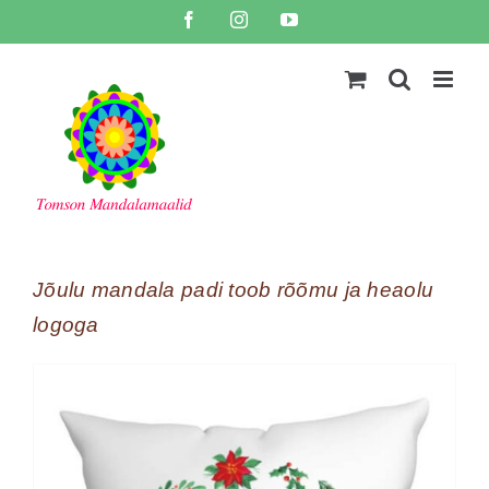
Skip
Facebook
Instagram
YouTube
to
content
Jõulu mandala padi toob rõõmu ja heaolu
logoga