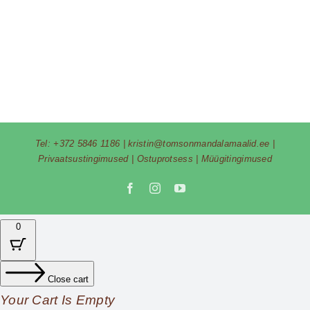
Tel:
+372 5846 1186
|
kristin@tomsonmandalamaalid.ee
|
Privaatsustingimused
|
Ostuprotsess
|
Müügitingimused
Facebook
Instagram
YouTube
0
Close cart
Your Cart Is Empty