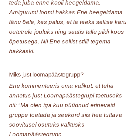
teda juba enne kooli heegeldama.
Amigurumi loomi hakkas Ene heegeldama
tänu õele, kes palus, et ta teeks sellise karu
õetütrele jõuluks ning saatis talle pildi koos
õpetusega. Nii Ene sellist stiili tegema
hakkaski.
Miks just loomapäästegrupp?
Ene kommenteeris oma valikut, et teha
annetus just Loomapäästegrupi toetuseks
nii: “Ma olen iga kuu püüdnud erinevaid
gruppe toetada ja seekord siis hea tuttava
soovitusel osutuks valitusks
Loomapäästegrupp.