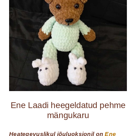
Ene Laadi heegeldatud pehme
mängukaru
Heategevuslikul jõuluoksjonil on
Ene