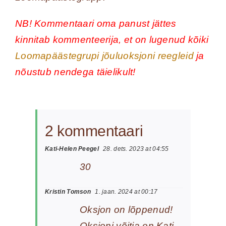
NB! Kommentaari oma panust jättes
kinnitab kommenteerija, et on lugenud kõiki
Loomapäästegrupi jõuluoksjoni reegleid
ja
nõustub nendega täielikult!
2 kommentaari
Kati-Helen Peegel
28. dets. 2023 at 04:55
30
Kristin Tomson
1. jaan. 2024 at 00:17
Oksjon on lõppenud!
Oksjoni võitja on Kati-