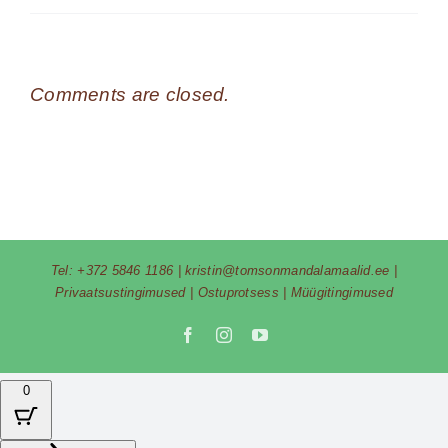
Comments are closed.
Tel:
+372 5846 1186
|
kristin@tomsonmandalamaalid.ee
|
Privaatsustingimused
|
Ostuprotsess
|
Müügitingimused
Facebook
Instagram
YouTube
0