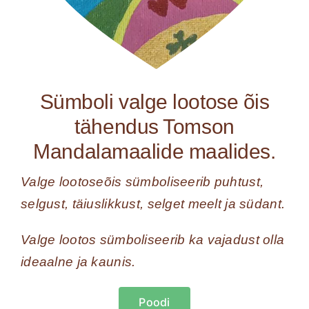
Sümboli valge lootose õis
tähendus Tomson
Mandalamaalide maalides.
Valge lootoseõis sümboliseerib puhtust,
selgust, täiuslikkust, selget meelt ja südant.
Valge lootos sümboliseerib ka vajadust olla
ideaalne ja kaunis.
Poodi