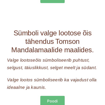
Sümboli valge lootose õis
tähendus Tomson
Mandalamaalide maalides.
Valge lootoseõis sümboliseerib puhtust,
selgust, täiuslikkust, selget meelt ja südant.
Valge lootos sümboliseerib ka vajadust olla
ideaalne ja kaunis.
Poodi