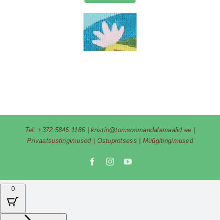
Tel:
+372 5846 1186
|
kristin@tomsonmandalamaalid.ee
|
Privaatsustingimused
|
Ostuprotsess
|
Müügitingimused
Facebook
Instagram
YouTube
0