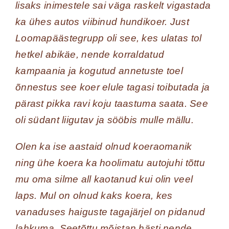
lisaks inimestele sai väga raskelt vigastada
ka ühes autos viibinud hundikoer. Just
Loomapäästegrupp oli see, kes ulatas tol
hetkel abikäe, nende korraldatud
kampaania ja kogutud annetuste toel
õnnestus see koer elule tagasi toibutada ja
pärast pikka ravi koju taastuma saata. See
oli südant liigutav ja sööbis mulle mällu.
Olen ka ise aastaid olnud koeraomanik
ning ühe koera ka hoolimatu autojuhi tõttu
mu oma silme all kaotanud kui olin veel
laps. Mul on olnud kaks koera, kes
vanaduses haiguste tagajärjel on pidanud
lahkuma. Seetõttu mõistan hästi nende