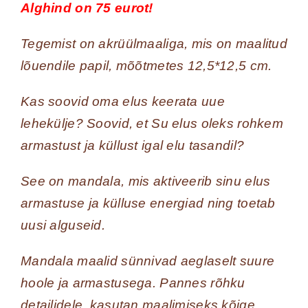
Alghind on 75 eurot!
Tegemist on akrüülmaaliga, mis on maalitud
lõuendile papil, mõõtmetes 12,5*12,5 cm.
Kas soovid oma elus keerata uue
lehekülje? Soovid, et Su elus oleks rohkem
armastust ja küllust igal elu tasandil?
See on mandala, mis aktiveerib sinu elus
armastuse ja külluse energiad ning toetab
uusi alguseid.
Mandala maalid sünnivad aeglaselt suure
hoole ja armastusega. Pannes rõhku
detailidele, kasutan maalimiseks kõige