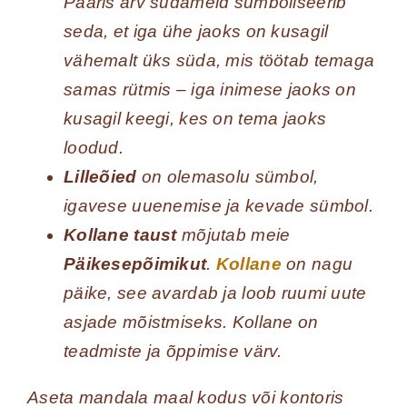
Paaris arv südameid sümboliseerib
seda, et iga ühe jaoks on kusagil
vähemalt üks süda, mis töötab temaga
samas rütmis – iga inimese jaoks on
kusagil keegi, kes on tema jaoks
loodud.
Lilleõied
on olemasolu sümbol,
igavese uuenemise ja kevade sümbol.
Kollane taust
mõjutab meie
Päikesepõimikut
.
Kollane
on nagu
päike, see avardab ja loob ruumi uute
asjade mõistmiseks. Kollane on
teadmiste ja õppimise värv.
Aseta mandala maal kodus või kontoris