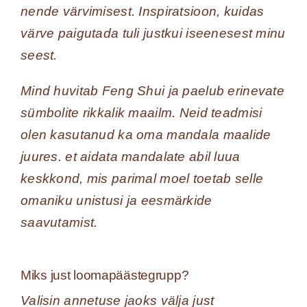
nende värvimisest. Inspiratsioon, kuidas
värve paigutada tuli justkui iseenesest minu
seest.
Mind huvitab Feng Shui ja paelub erinevate
sümbolite rikkalik maailm. Neid teadmisi
olen kasutanud ka oma mandala maalide
juures. et aidata mandalate abil luua
keskkond, mis parimal moel toetab selle
omaniku unistusi ja eesmärkide
saavutamist.
Miks just loomapäästegrupp?
Valisin annetuse jaoks välja just