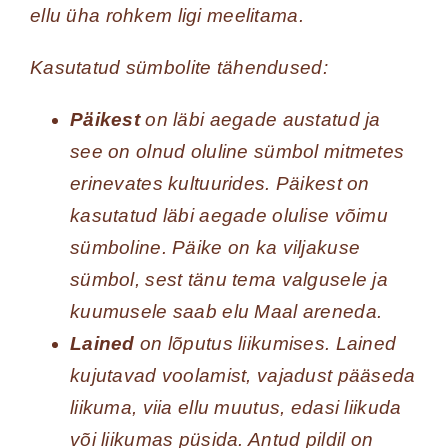
ellu üha rohkem ligi meelitama.
Kasutatud sümbolite tähendused:
Päikest
on läbi aegade austatud ja
see on olnud oluline sümbol mitmetes
erinevates kultuurides. Päikest on
kasutatud läbi aegade olulise võimu
sümboline. Päike on ka viljakuse
sümbol, sest tänu tema valgusele ja
kuumusele saab elu Maal areneda.
Lained
on lõputus liikumises. Lained
kujutavad voolamist, vajadust pääseda
liikuma, viia ellu muutus, edasi liikuda
või liikumas püsida. Antud pildil on