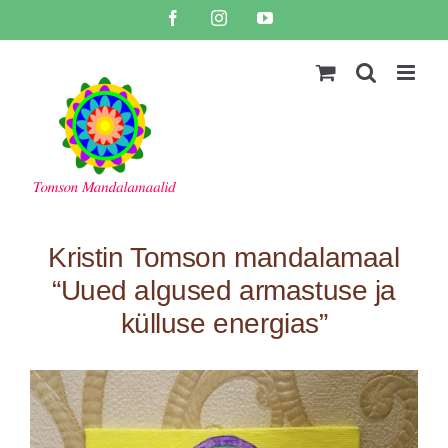
Skip
Facebook
Instagram
YouTube
to
content
Kristin Tomson mandalamaal
“Uued algused armastuse ja
külluse energias”