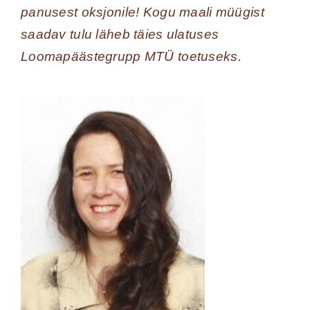
panusest oksjonile! Kogu maali müügist
saadav tulu läheb täies ulatuses
Loomapäästegrupp MTÜ toetuseks.