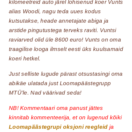
kilomeetreid auto järel lohisenud koer Vunts
alias Woodi, nagu teda uues kodus
kutsutakse, heade annetajate abiga ja
arstide pingutustega terveks raviti. Vuntsi
raviarved olid üle 8600 euro! Vunts on oma
traagilise looga ilmselt eesti üks kuulsamaid
koeri hetkel.
Just selliste lugude pärast otsustasingi oma
abikäe ulatada just Loomapäästegrupp
MTÜ’le. Nad väärivad seda!
NB! Kommentaari oma panust jättes
kinnitab kommenteerija, et on lugenud kõiki
Loomapäästegrupi oksjoni reegleid
ja