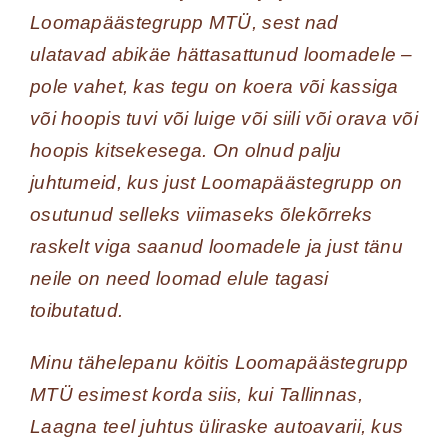
Loomapäästegrupp MTÜ, sest nad
ulatavad abikäe hättasattunud loomadele –
pole vahet, kas tegu on koera või kassiga
või hoopis tuvi või luige või siili või orava või
hoopis kitsekesega. On olnud palju
juhtumeid, kus just Loomapäästegrupp on
osutunud selleks viimaseks õlekõrreks
raskelt viga saanud loomadele ja just tänu
neile on need loomad elule tagasi
toibutatud.
Minu tähelepanu köitis Loomapäästegrupp
MTÜ esimest korda siis, kui Tallinnas,
Laagna teel juhtus üliraske autoavarii, kus