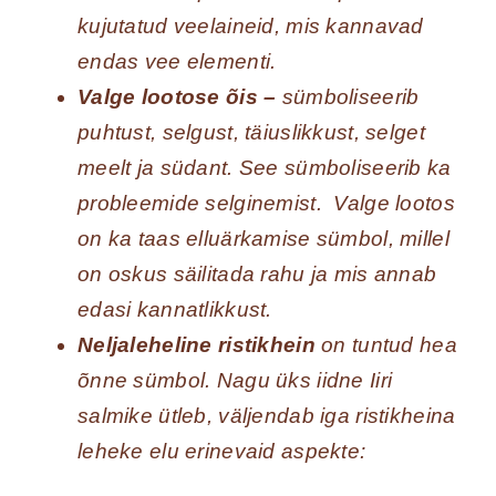
kujutatud veelaineid, mis kannavad
endas vee elementi.
Valge lootose õis –
sümboliseerib
puhtust, selgust, täiuslikkust, selget
meelt ja südant. See sümboliseerib ka
probleemide selginemist. Valge lootos
on ka taas elluärkamise sümbol, millel
on oskus säilitada rahu ja mis annab
edasi kannatlikkust.
Neljaleheline ristikhein
on tuntud hea
õnne sümbol. Nagu üks iidne Iiri
salmike ütleb, väljendab iga ristikheina
leheke elu erinevaid aspekte: