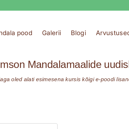
ndala pood
Galerii
Blogi
Arvustuse
Tomson Mandalamaalide uudisk
ga oled alati esimesena kursis kõigi e-poodi lis