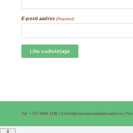
E-posti aadrss
(Required)
Tel:
+372 5846 1186
|
kristin@tomsonmandalamaalid.ee
|
Pri
0