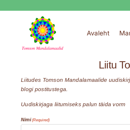
Skip
to
content
Avaleht
Ma
Liitu 
Liitudes Tomson Mandalamaalide uudiskirja
blogi postitustega.
Uudiskirjaga liitumiseks palun täida vorm
Nimi
(Required)