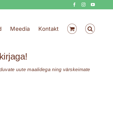
Facebook
Instagram
YouTube
d
Meedia
Kontakt
irjaga!
anduvate uute maalidega ning värskeimate