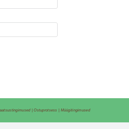
vaatsustingimused
|
Ostuprotsess
|
Müügitingimused