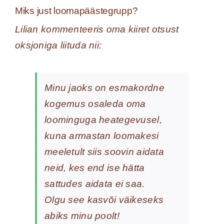
Miks just loomapäästegrupp?
Lilian kommenteeris oma kiiret otsust
oksjoniga liituda nii:
Minu jaoks on esmakordne
kogemus osaleda oma
loominguga heategevusel,
kuna armastan loomakesi
meeletult siis soovin aidata
neid, kes end ise hätta
sattudes aidata ei saa.
Olgu see kasvõi väikeseks
abiks minu poolt!