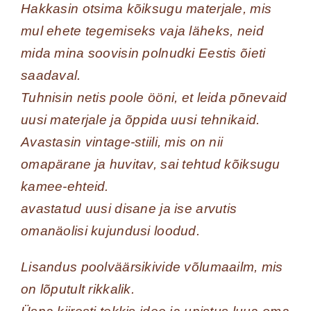
Hakkasin otsima kõiksugu materjale, mis
mul ehete tegemiseks vaja läheks, neid
mida mina soovisin polnudki Eestis õieti
saadaval.
Tuhnisin netis poole ööni, et leida põnevaid
uusi materjale ja õppida uusi tehnikaid.
Avastasin vintage-stiili, mis on nii
omapärane ja huvitav, sai tehtud kõiksugu
kamee-ehteid.
avastatud uusi disane ja ise arvutis
omanäolisi kujundusi loodud.
Lisandus poolväärsikivide võlumaailm, mis
on lõputult rikkalik.