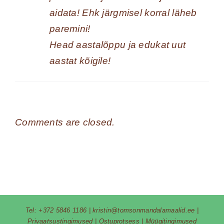
aidata! Ehk järgmisel korral läheb
paremini!
Head aastalõppu ja edukat uut
aastat kõigile!
Comments are closed.
Tel:
+372 5846 1186
|
kristin@tomsonmandalamaalid.ee
|
Privaatsustingimused
|
Ostuprotsess
|
Müügitingimused