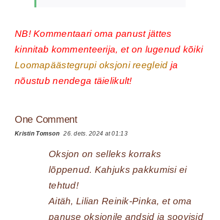
NB! Kommentaari oma panust jättes
kinnitab kommenteerija, et on lugenud kõiki
Loomapäästegrupi oksjoni reegleid
ja
nõustub nendega täielikult!
One Comment
Kristin Tomson
26. dets. 2024 at 01:13
Oksjon on selleks korraks
lõppenud. Kahjuks pakkumisi ei
tehtud!
Aitäh, Lilian Reinik-Pinka, et oma
panuse oksjonile andsid ja soovisid