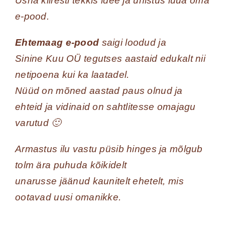
Üsna kiiresti tekkis idee ja unistus luua oma
e-pood.
Ehtemaag e-pood
saigi loodud ja
Sinine Kuu OÜ tegutses aastaid edukalt nii
netipoena kui ka laatadel.
Nüüd on mõned aastad paus olnud ja
ehteid ja vidinaid on sahtlitesse omajagu
varutud 🙂
Armastus ilu vastu püsib hinges ja mõlgub
tolm ära puhuda kõikidelt
unarusse jäänud kaunitelt ehetelt, mis
ootavad uusi omanikke.