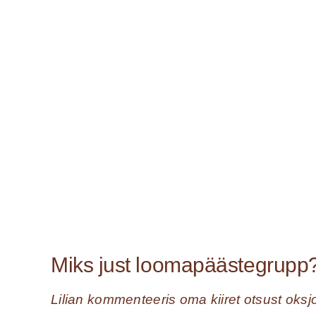
Miks just loomapäästegrupp
Lilian kommenteeris oma kiiret otsust oksjon