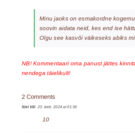
Minu jaoks on esmakordne kogemus
soovin aidata neid, kes end ise hätt
Olgu see kasvõi väikeseks abiks mi
NB! Kommentaari oma panust jättes kinnit
nendega täielikult!
2 Comments
Siiri Viil
23. dets. 2024 at 01:36
10