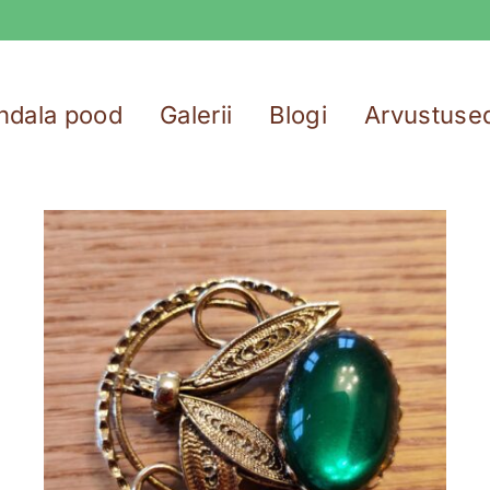
ndala pood
Galerii
Blogi
Arvustuse