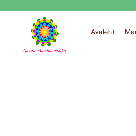
Skip
to
content
Avaleht
Ma