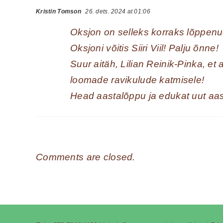
Kristin Tomson
26. dets. 2024 at 01:06
Oksjon on selleks korraks lõppenu
Oksjoni võitis Siiri Viil! Palju õnne!
Suur aitäh, Lilian Reinik-Pinka, e
loomade ravikulude katmisele!
Head aastalõppu ja edukat uut aast
Comments are closed.