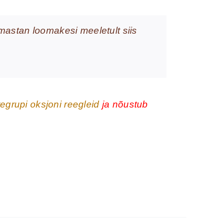
stan loomakesi meeletult siis
grupi oksjoni reegleid
ja nõustub