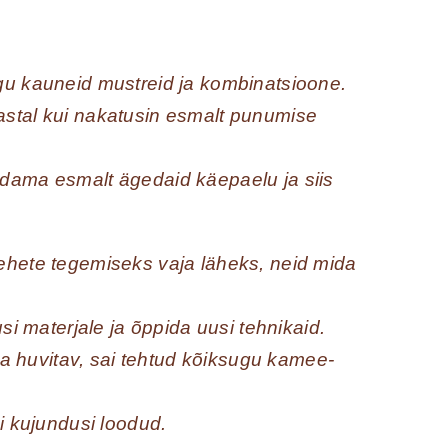
gu kauneid mustreid ja kombinatsioone.
astal kui nakatusin esmalt punumise
dama esmalt ägedaid käepaelu ja siis
ehete tegemiseks vaja läheks, neid mida
si materjale ja õppida uusi tehnikaid.
 ja huvitav, sai tehtud kõiksugu kamee-
i kujundusi loodud.