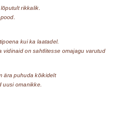
õputult rikkalik.
-pood.
ipoena kui ka laatadel.
 vidinaid on sahtlitesse omajagu varutud
m ära puhuda kõikidelt
d uusi omanikke.