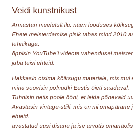
Veidi kunstnikust
Armastan meeletult ilu, näen looduses kõiksu
Ehete meisterdamise pisik tabas mind 2010 a
tehnikaga,
õppisin YouTube’i videote vahendusel meister
juba teisi ehteid.
Hakkasin otsima kõiksugu materjale, mis mul 
mina soovisin polnudki Eestis õieti saadaval.
Tuhnisin netis poole ööni, et leida põnevaid uu
Avastasin vintage-stiili, mis on nii omapärane
ehteid.
avastatud uusi disane ja ise arvutis omanäolis