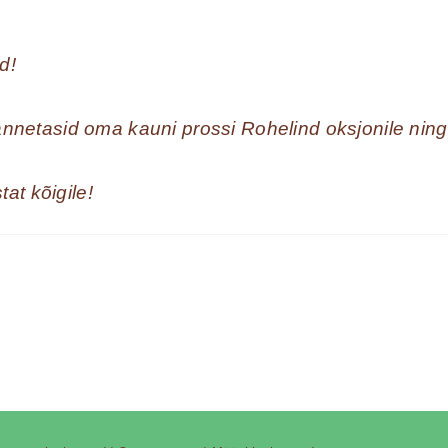
d!
t annetasid oma kauni prossi Rohelind oksjonile ni
at kõigile!