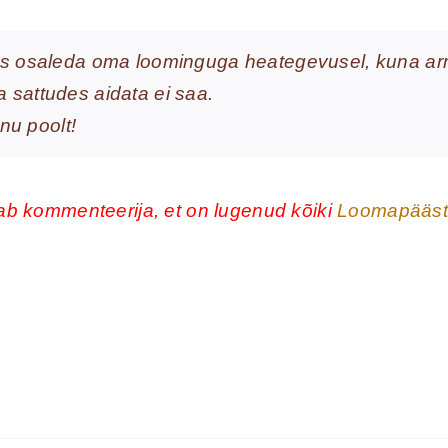
 osaleda oma loominguga heategevusel, kuna arma
a sattudes aidata ei saa.
nu poolt!
ab kommenteerija, et on lugenud kõiki
Loomapääste