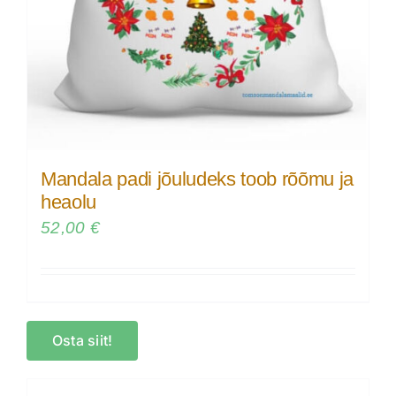
Mandala padi jõuludeks toob rõõmu ja
heaolu
52,00
€
Osta siit!