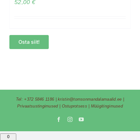
52,00
€
Osta siit!
Tel:
+372 5846 1186
|
kristin@tomsonmandalamaalid.ee
|
Privaatsustingimused
|
Ostuprotsess
|
Müügitingimused
Facebook
Instagram
YouTube
0