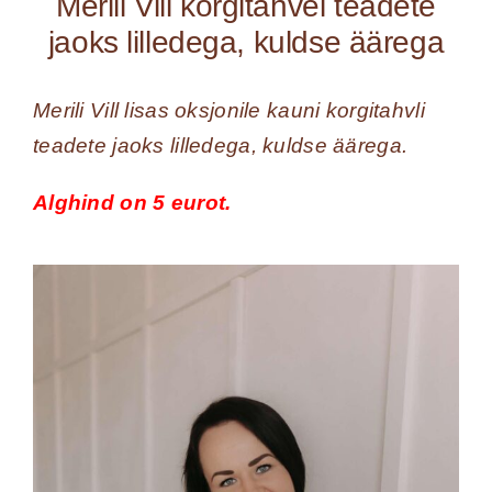
Merili Vill korgitahvel teadete
jaoks lilledega, kuldse äärega
Merili Vill lisas oksjonile kauni korgitahvli
teadete jaoks lilledega, kuldse äärega.
Alghind on 5 eurot.