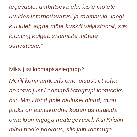
tegevuste, ümbritseva elu, laste mõtete,
uurides internetiavarusi ja raamatuid. Isegi
kui tuleb algne mõte kuskilt väljastpoolt, siis
looming kulgeb sisemiste mõtete
sähvatuste.”
Miks just loomapäästegrupp?
Merili kommenteeris oma otsust, et teha
annetus just Loomapäästegrupi toetuseks
nii: “Minu tööd pole näitusel olnud, minu
jaoks on esmakordne kogemus osaleda
oma loominguga heategevusel. Kui Kristin
minu poole pöördus, siis jäin rõõmuga