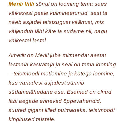
Merili Villi
sõnul on looming tema sees
väikesest peale kulmineerunud, sest ta
näeb asjadel teistsugust väärtust, mis
väljendub läbi käte ja südame nii, nagu
väikestel lastel.
Ametilt on Merili juba mitmendat aastat
lasteaia kasvataja ja seal on tema looming
– teistmoodi mõtlemine ja kätega loomine,
kus vanadest asjadest sünnib
südamelähedane ese. Esemed on olnud
läbi aegade erinevad õppevahendid,
suured gigant lilled pulmadeks, teistmoodi
kingitused teistele.