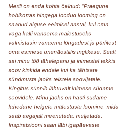
Merili on enda kohta öelnud: “Praegune
hobikorras hingega loodud looming on
saanud alguse eelmisel aastal, kui oma
väga kalli vanaema mälestuseks
valmistasin vanaema lõngadest ja pärlitest
oma esimese unenäostiilis inglikese. Sealt
sai minu töö tähelepanu ja inimestel tekkis
soov kinkida endale kui ka tähtsate
sündmuste jaoks teistele soovijatele.
Kingitus sünnib lähtuvalt inimese südame
soovidele. Minu jaoks on hästi südame
lähedane helgete mälestuste loomine, mida
saab aegajalt meenutada, muljetada.
Inspiratsiooni saan läbi igapäevaste