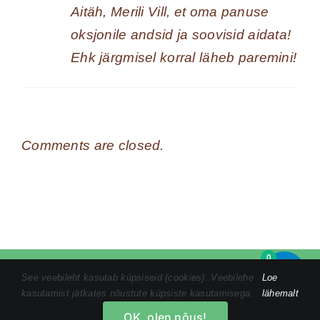
Aitäh, Merili Vill, et oma panuse
oksjonile andsid ja soovisid aidata!
Ehk järgmisel korral läheb paremini!
Comments are closed.
0
Tel:
+372 5846 1186
|
kristin@tomsonmandalamaalid.ee
|
See veebileht kasutab küpsiseid (cookies). Veebilehe
Loe
Privaatsustingimused
|
Ostuprotsess
|
Müügitingimused
kasutamist jätkates nõustute küpsiste kasutamisega.
lähemalt
OK, olen nõus!
Facebook
Instagram
YouTube