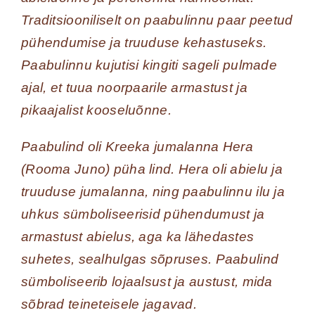
Traditsiooniliselt on paabulinnu paar peetud
pühendumise ja truuduse kehastuseks.
Paabulinnu kujutisi kingiti sageli pulmade
ajal, et tuua noorpaarile armastust ja
pikaajalist kooseluõnne.
Paabulind oli Kreeka jumalanna Hera
(Rooma Juno) püha lind. Hera oli abielu ja
truuduse jumalanna, ning paabulinnu ilu ja
uhkus sümboliseerisid pühendumust ja
armastust abielus, aga ka lähedastes
suhetes, sealhulgas sõpruses. Paabulind
sümboliseerib lojaalsust ja austust, mida
sõbrad teineteisele jagavad.