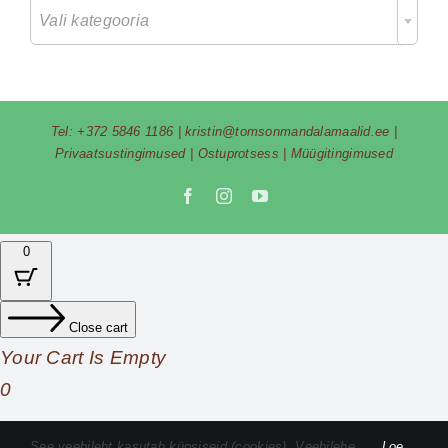
Vali kategooria
Tel:
+372 5846 1186
|
kristin@tomsonmandalamaalid.ee
|
Privaatsustingimused
|
Ostuprotsess
|
Müügitingimused
Facebook
Instagram
YouTube
0
Close cart
Your Cart Is Empty
0
Check out our shop to see what's available
See veebileht kasutab küpsiseid (cookies). Veebilehe
Loe