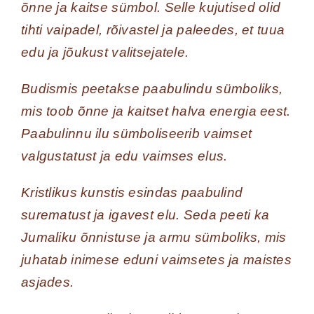
õnne ja kaitse sümbol. Selle kujutised olid
tihti vaipadel, rõivastel ja paleedes, et tuua
edu ja jõukust valitsejatele.
Budismis peetakse paabulindu sümboliks,
mis toob õnne ja kaitset halva energia eest.
Paabulinnu ilu sümboliseerib vaimset
valgustatust ja edu vaimses elus.
Kristlikus kunstis esindas paabulind
surematust ja igavest elu. Seda peeti ka
Jumaliku õnnistuse ja armu sümboliks, mis
juhatab inimese eduni vaimsetes ja maistes
asjades.