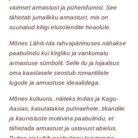
vaimset armastust ja pühendumist. See
tähistab jumalikku armastust, mis on
suunatud kõigi elusolendite heaolule.
Mõnes Lähis-Ida rahvapärimuses nähakse
paabulindu kui kirgliku ja vankumatu
armastuse sümbolit. Selle ilu ja lojaalsus
oma kaaslasele seostub romantiliste
lugude ja armastuse ideaalidega.
Mõnes kultuuris, näiteks Indias ja Kagu-
Aasias, kasutatakse pulmaehete, tikandite
ja kaunistuste motiivina paabulindu, et
tähistada armastust ja ustavust abielus.