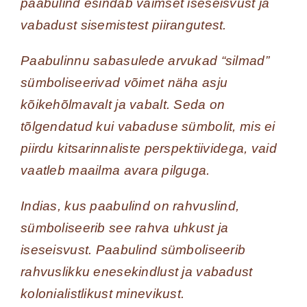
paabulind esindab vaimset iseseisvust ja
vabadust sisemistest piirangutest.
Paabulinnu sabasulede arvukad “silmad”
sümboliseerivad võimet näha asju
kõikehõlmavalt ja vabalt. Seda on
tõlgendatud kui vabaduse sümbolit, mis ei
piirdu kitsarinnaliste perspektiividega, vaid
vaatleb maailma avara pilguga.
Indias, kus paabulind on rahvuslind,
sümboliseerib see rahva uhkust ja
iseseisvust. Paabulind sümboliseerib
rahvuslikku enesekindlust ja vabadust
kolonialistlikust minevikust.