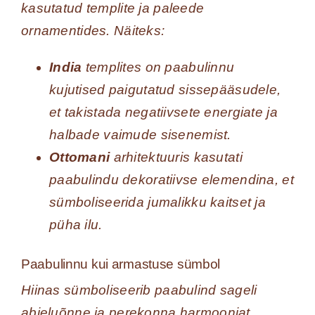
kasutatud templite ja paleede
ornamentides. Näiteks:
India
templites on paabulinnu
kujutised paigutatud sissepääsudele,
et takistada negatiivsete energiate ja
halbade vaimude sisenemist.
Ottomani
arhitektuuris kasutati
paabulindu dekoratiivse elemendina, et
sümboliseerida jumalikku kaitset ja
püha ilu.
Paabulinnu kui armastuse sümbol
Hiinas sümboliseerib paabulind sageli
abieluõnne ja perekonna harmooniat.