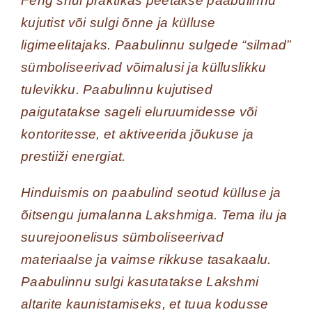
Feng shui praktikas peetakse paabulinnu
kujutist või sulgi õnne ja külluse
ligimeelitajaks. Paabulinnu sulgede “silmad”
sümboliseerivad võimalusi ja külluslikku
tulevikku. Paabulinnu kujutised
paigutatakse sageli eluruumidesse või
kontoritesse, et aktiveerida jõukuse ja
prestiiži energiat.
Hinduismis on paabulind seotud külluse ja
õitsengu jumalanna Lakshmiga. Tema ilu ja
suurejoonelisus sümboliseerivad
materiaalse ja vaimse rikkuse tasakaalu.
Paabulinnu sulgi kasutatakse Lakshmi
altarite kaunistamiseks, et tuua kodusse