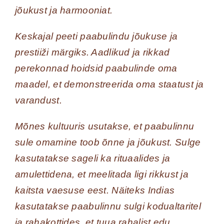
jõukust ja harmooniat.
Keskajal peeti paabulindu jõukuse ja
prestiiži märgiks. Aadlikud ja rikkad
perekonnad hoidsid paabulinde oma
maadel, et demonstreerida oma staatust ja
varandust.
Mõnes kultuuris usutakse, et paabulinnu
sule omamine toob õnne ja jõukust. Sulge
kasutatakse sageli ka rituaalides ja
amulettidena, et meelitada ligi rikkust ja
kaitsta vaesuse eest. Näiteks Indias
kasutatakse paabulinnu sulgi kodualtaritel
ja rahakottides, et tuua rahalist edu.