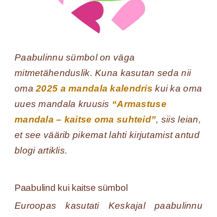
Paabulinnu sümbol on väga
mitmetähenduslik. Kuna kasutan seda nii
oma
2025 a mandala kalendris
kui ka oma
uues mandala kruusis
“Armastuse
mandala – kaitse oma suhteid”
, siis leian,
et see väärib pikemat lahti kirjutamist antud
blogi artiklis.
Paabulind kui kaitse sümbol
Euroopas kasutati Keskajal paabulinnu