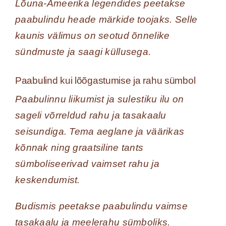
Lõuna-Ameerika legendides peetakse
paabulindu heade märkide toojaks. Selle
kaunis välimus on seotud õnnelike
sündmuste ja saagi küllusega.
Paabulind kui lõõgastumise ja rahu sümbol
Paabulinnu liikumist ja sulestiku ilu on
sageli võrreldud rahu ja tasakaalu
seisundiga. Tema aeglane ja väärikas
kõnnak ning graatsiline tants
sümboliseerivad vaimset rahu ja
keskendumist.
Budismis peetakse paabulindu vaimse
tasakaalu ja meelerahu sümboliks.