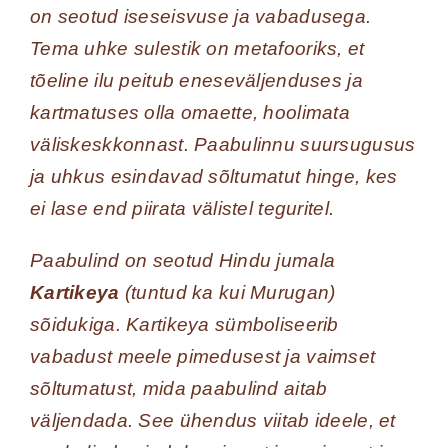
on seotud iseseisvuse ja vabadusega.
Tema uhke sulestik on metafooriks, et
tõeline ilu peitub eneseväljenduses ja
kartmatuses olla omaette, hoolimata
väliskeskkonnast. Paabulinnu suursugusus
ja uhkus esindavad sõltumatut hinge, kes
ei lase end piirata välistel teguritel.
Paabulind on seotud Hindu jumala
Kartikeya
(tuntud ka kui Murugan)
sõidukiga. Kartikeya sümboliseerib
vabadust meele pimedusest ja vaimset
sõltumatust, mida paabulind aitab
väljendada. See ühendus viitab ideele, et