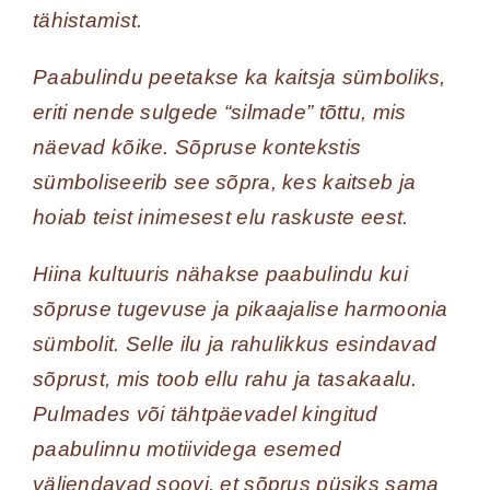
tähistamist.
Paabulindu peetakse ka kaitsja sümboliks,
eriti nende sulgede “silmade” tõttu, mis
näevad kõike. Sõpruse kontekstis
sümboliseerib see sõpra, kes kaitseb ja
hoiab teist inimesest elu raskuste eest.
Hiina kultuuris nähakse paabulindu kui
sõpruse tugevuse ja pikaajalise harmoonia
sümbolit. Selle ilu ja rahulikkus esindavad
sõprust, mis toob ellu rahu ja tasakaalu.
Pulmades või tähtpäevadel kingitud
paabulinnu motiividega esemed
väljendavad soovi, et sõprus püsiks sama