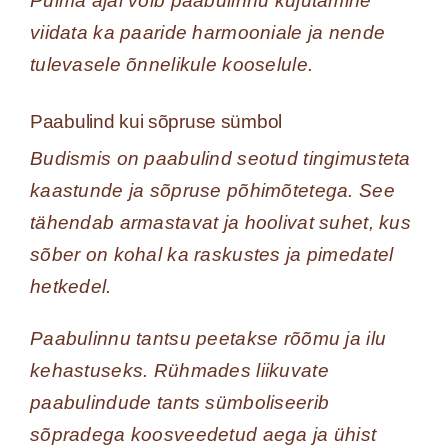
Pulma ajal võib paabulinnu kujutamine
viidata ka paaride harmooniale ja nende
tulevasele õnnelikule kooselule.
Paabulind kui sõpruse sümbol
Budismis on paabulind seotud tingimusteta
kaastunde ja sõpruse põhimõtetega. See
tähendab armastavat ja hoolivat suhet, kus
sõber on kohal ka raskustes ja pimedatel
hetkedel.
Paabulinnu tantsu peetakse rõõmu ja ilu
kehastuseks. Rühmades liikuvate
paabulindude tants sümboliseerib
sõpradega koosveedetud aega ja ühist