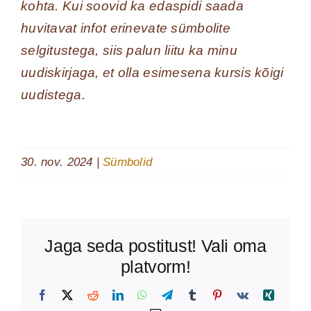
kohta. Kui soovid ka edaspidi saada
huvitavat infot erinevate sümbolite
selgitustega, siis palun liitu ka minu
uudiskirjaga, et olla esimesena kursis kõigi
uudistega.
30. nov. 2024
|
Sümbolid
Jaga seda postitust! Vali oma
platvorm!
Facebook
X
Reddit
LinkedIn
WhatsApp
Telegram
Tumblr
Pinterest
Vk
Xing