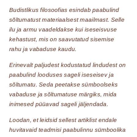
Budistlikus filosoofias esindab paabulind
sõltumatust materiaalsest maailmast. Selle
ilu ja armu vaadeldakse kui iseseisvuse
kehastust, mis on saavutatud sisemise
rahu ja vabaduse kaudu.
Erinevalt paljudest kodustatud lindudest on
paabulind looduses sageli iseseisev ja
sõltumatu. Seda peetakse sümboolseks
vabaduse ja sõltumatuse märgiks, mida
inimesed püüavad sageli jäljendada.
Loodan, et leidsid sellest artiklist endale
huvitavaid teadmisi paabulinnu sümboolika