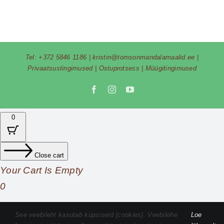
Tel:
+372 5846 1186
|
kristin@tomsonmandalamaalid.ee
|
Privaatsustingimused
|
Ostuprotsess
|
Müügitingimused
Facebook
Instagram
YouTube
0
Close cart
Your Cart Is Empty
0
Check out our shop to see what's available
See veebileht kasutab küpsiseid (cookies). Veebilehe
Loe