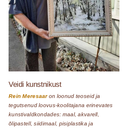
Veidi kunstnikust
Rein Meresaar
on loonud teoseid ja
tegutsenud loovus-koolitajana erinevates
kunstivaldkondades: maal, akvarell,
õlipastell, siidimaal, pisiplastika ja