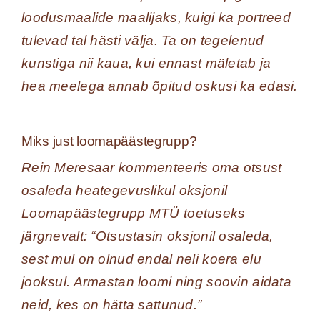
loodusmaalide maalijaks, kuigi ka portreed
tulevad tal hästi välja. Ta on tegelenud
kunstiga nii kaua, kui ennast mäletab ja
hea meelega annab õpitud oskusi ka edasi.
Miks just loomapäästegrupp?
Rein Meresaar kommenteeris oma otsust
osaleda heategevuslikul oksjonil
Loomapäästegrupp MTÜ toetuseks
järgnevalt: “Otsustasin oksjonil osaleda,
sest mul on olnud endal neli koera elu
jooksul. Armastan loomi ning soovin aidata
neid, kes on hätta sattunud.”