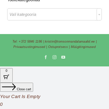

Vali kategooria
Tel:
+372 5846 1186
|
kristin@tomsonmandalamaalid.ee
|
Privaatsustingimused
|
Ostuprotsess
|
Müügitingimused
Facebook
Instagram
YouTube
0
Close cart
Your Cart Is Empty
0