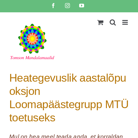
Skip
Facebook
Instagram
YouTube
to
content
Heategevuslik aastalõpu
oksjon
Loomapäästegrupp MTÜ
toetuseks
Mul on hea meel teada anda, et korraldan