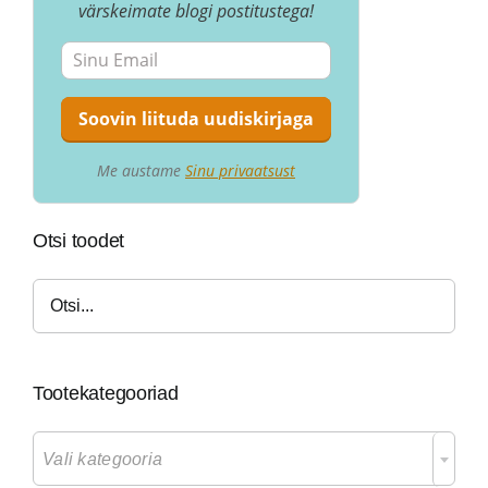
värskeimate blogi postitustega!
Me austame
Sinu privaatsust
Otsi toodet
Tootekategooriad

Vali kategooria