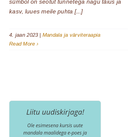
sümbol on seotut tunnetega nagu täius ja
kasv, luues meile puhta [...]
4. jaan 2023
|
Mandala ja värviteraapia
Read More
Liitu uudiskirjaga!
Ole esimesena kursis uute
mandala maalidega e-poes ja