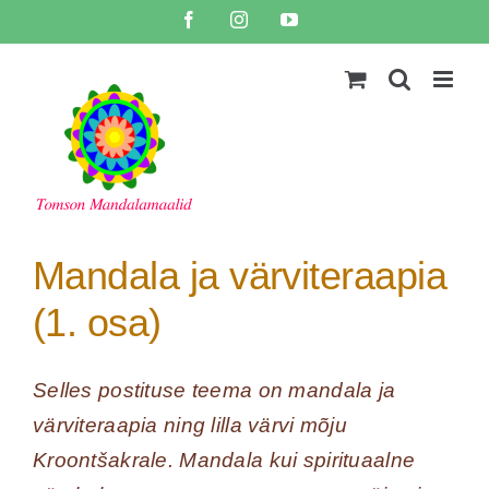
Skip
Facebook
Instagram
YouTube
to
content
Mandala ja värviteraapia
(1. osa)
Selles postituse teema on mandala ja
värviteraapia ning lilla värvi mõju
Kroontšakrale. Mandala kui spirituaalne