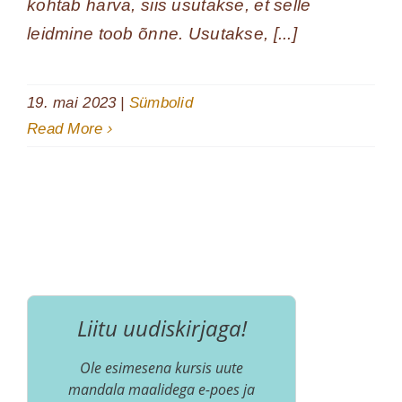
kohtab harva, siis usutakse, et selle
leidmine toob õnne. Usutakse, [...]
19. mai 2023
|
Sümbolid
Read More
Liitu uudiskirjaga!
Ole esimesena kursis uute
mandala maalidega e-poes ja