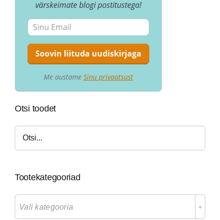
värskeimate blogi postitustega!
Me austame
Sinu privaatsust
Otsi toodet
Tootekategooriad

Vali kategooria