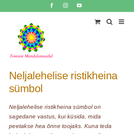
Skip
Facebook
Instagram
YouTube
to
content
Neljalehelise ristikheina
sümbol
Neljalehelise ristikheina sümbol on
sagedane vastus, kui küsida, mida
peetakse hea õnne toojaks. Kuna teda