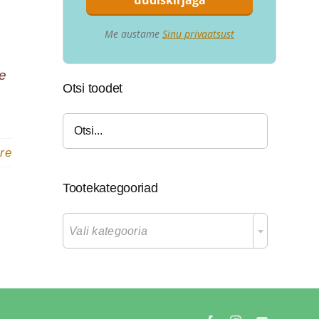
Me austame
Sinu privaatsust
se
Otsi toodet
re
Tootekategooriad

Vali kategooria