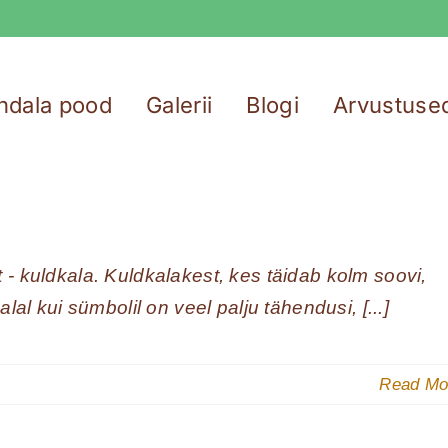
ndala pood
Galerii
Blogi
Arvustuse
- kuldkala. Kuldkalakest, kes täidab kolm soovi,
lal kui sümbolil on veel palju tähendusi, [...]
Read Mo