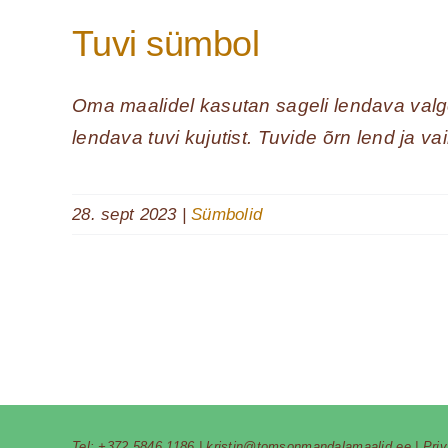
Tuvi sümbol
Oma maalidel kasutan sageli lendava valge
lendava tuvi kujutist. Tuvide õrn lend ja va
28. sept 2023
|
Sümbolid
Tel:
+372 5846 1186
|
kristin@tomsonmandalamaalid.ee
|
Pri