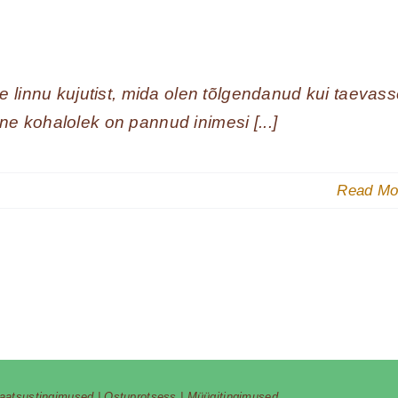
 linnu kujutist, mida olen tõlgendanud kui taevas
ine kohalolek on pannud inimesi [...]
Read Mo
vaatsustingimused
|
Ostuprotsess
|
Müügitingimused