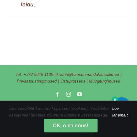
leidu.
Tel:
+372 5846 1186
|
kristin@tomsonmandalamaalid.ee
|
Privaatsustingimused
|
Ostuprotsess
|
Müügitingimused
Facebook
Instagram
YouTube
0
See veebileht kasutab küpsiseid (cookies). Veebilehe
Loe
kasutamist jätkates nõustute küpsiste kasutamisega.
lähemalt
OK, olen nõus!