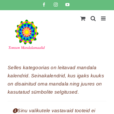
Skip
Facebook
Instagram
YouTube
to
content
Selles kategoorias on leitavad mandala
kalendrid. Seinakalendrid, kus igaks kuuks
on disainitud oma mandala ning juures on
kasutatud sümbolite selgitused.
Sinu valikutele vastavaid tooteid ei