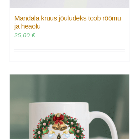
Mandala kruus jõuludeks toob rõõmu
ja heaolu
25,00
€