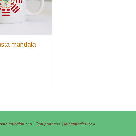
sta mandala
€
vaatsustingimused
|
Ostuprotsess
|
Müügitingimused