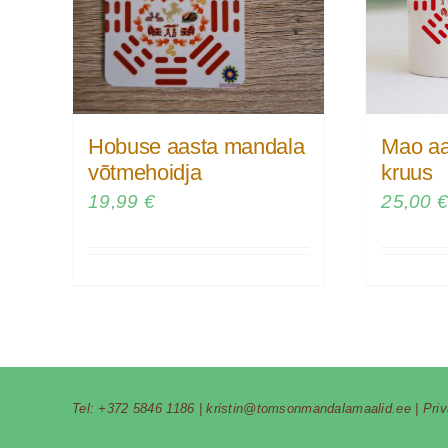
Hobuse aasta mandala
Mao aa
võtmehoidja
kruus
19,99
€
25,00
Tel:
+372 5846 1186
|
kristin@tomsonmandalamaalid.ee
|
Pri