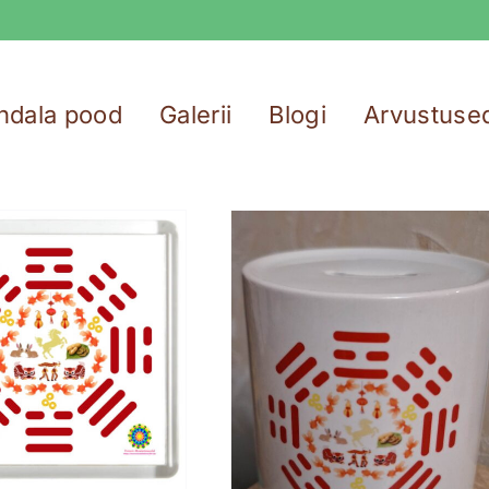
ndala pood
Galerii
Blogi
Arvustuse