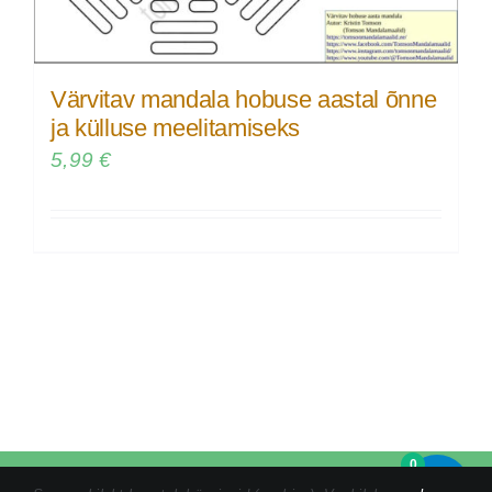
Värvitav mandala hobuse aastal õnne
ja külluse meelitamiseks
5,99
€
0
Tel:
+372 5846 1186
|
kristin@tomsonmandalamaalid.ee
|