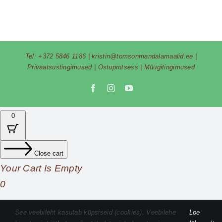
Tel:
+372 5846 1186
|
kristin@tomsonmandalamaalid.ee
|
Privaatsustingimused
|
Ostuprotsess
|
Müügitingimused
Facebook
Instagram
YouTube
0
Close cart
Your Cart Is Empty
0
Check out our shop to see what's available
See veebileht kasutab küpsiseid (cookies). Veebilehe
Loe