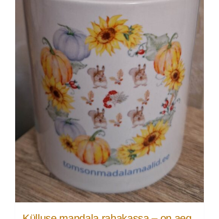
Külluse mandala rahakassa – on aeg