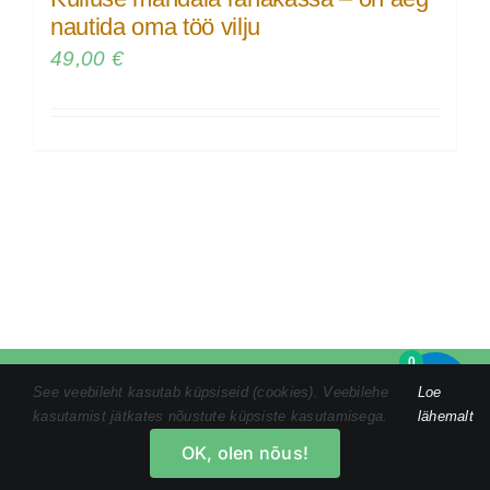
nautida oma töö vilju
49,00
€
0
Tel:
+372 5846 1186
|
kristin@tomsonmandalamaalid.ee
|
See veebileht kasutab küpsiseid (cookies). Veebilehe
Loe
Privaatsustingimused
|
Ostuprotsess
|
Müügitingimused
kasutamist jätkates nõustute küpsiste kasutamisega.
lähemalt
OK, olen nõus!
Facebook
Instagram
YouTube