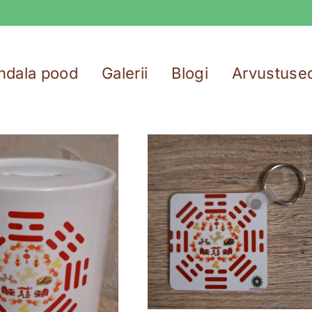
ndala pood
Galerii
Blogi
Arvustuse