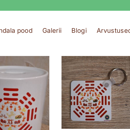
ndala pood
Galerii
Blogi
Arvustuse