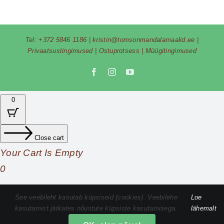
Tel:
+372 5846 1186
|
kristin@tomsonmandalamaalid.ee
|
Privaatsustingimused
|
Ostuprotsess
|
Müügitingimused
Facebook
Instagram
YouTube
0
Close cart
Your Cart Is Empty
0
Check out our shop to see what's available
See veebileht kasutab küpsiseid (cookies). Veebilehe
Loe
kasutamist jätkates nõustute küpsiste kasutamisega.
lähemalt
Cart
Total
0,00
€