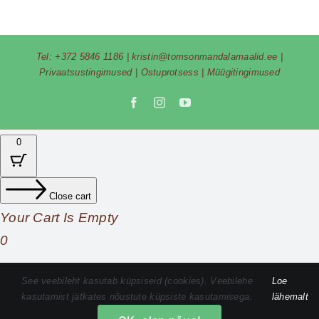
Tel:
+372 5846 1186
|
kristin@tomsonmandalamaalid.ee
|
Privaatsustingimused
|
Ostuprotsess
|
Müügitingimused
Facebook
Instagram
YouTube
0
Close cart
Your Cart Is Empty
0
Check out our shop to see what's available
See veebileht kasutab küpsiseid (cookies). Veebilehe
Loe
kasutamist jätkates nõustute küpsiste kasutamisega.
lähemalt
Cart
Total
0,00
€