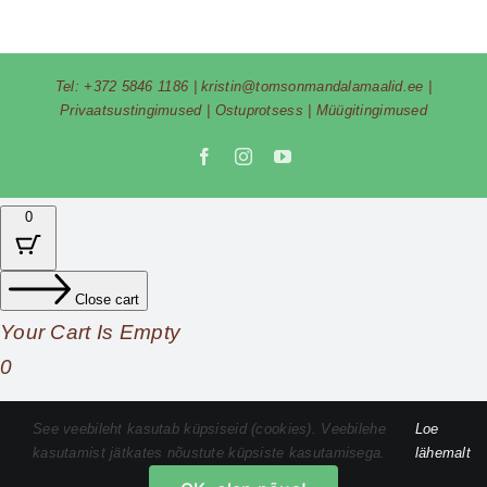
Tel:
+372 5846 1186
|
kristin@tomsonmandalamaalid.ee
|
Privaatsustingimused
|
Ostuprotsess
|
Müügitingimused
Facebook
Instagram
YouTube
0
Close cart
Your Cart Is Empty
0
Check out our shop to see what's available
See veebileht kasutab küpsiseid (cookies). Veebilehe
Loe
kasutamist jätkates nõustute küpsiste kasutamisega.
lähemalt
Cart
Total
0,00
€