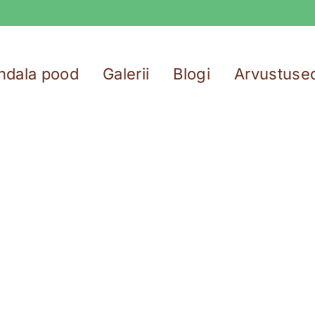
ndala pood
Galerii
Blogi
Arvustuse