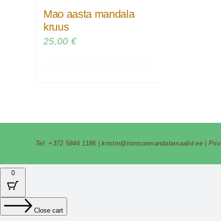
Mao aasta mandala
kruus
25,00
€
Tel:
+372 5846 1186
|
kristin@tomsonmandalamaalid.ee
|
Pri
0
Close cart