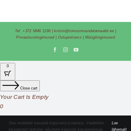
Tel:
+372 5846 1186
|
kristin@tomsonmandalamaalid.ee
|
Privaatsustingimused
|
Ostuprotsess
|
Müügitingimused
Facebook
Instagram
YouTube
0
Close cart
Your Cart Is Empty
0
Check out our shop to see what's available
See veebileht kasutab küpsiseid (cookies). Veebilehe
Loe
kasutamist jätkates nõustute küpsiste kasutamisega.
lähemalt