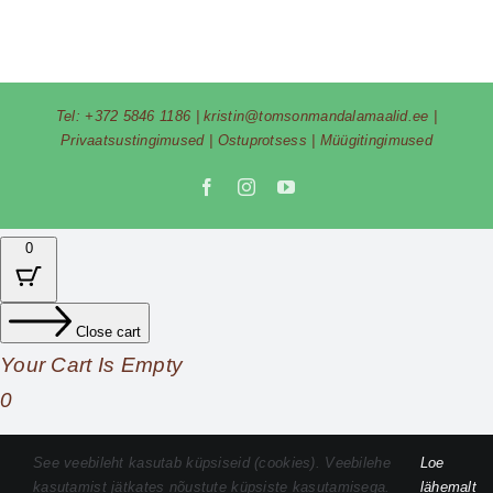
Tel:
+372 5846 1186
|
kristin@tomsonmandalamaalid.ee
|
Privaatsustingimused
|
Ostuprotsess
|
Müügitingimused
Facebook
Instagram
YouTube
0
Close cart
Your Cart Is Empty
0
Check out our shop to see what's available
See veebileht kasutab küpsiseid (cookies). Veebilehe
Loe
kasutamist jätkates nõustute küpsiste kasutamisega.
lähemalt