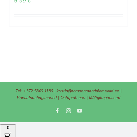
5,99
€
Tel:
+372 5846 1186
|
kristin@tomsonmandalamaalid.ee
|
Privaatsustingimused
|
Ostuprotsess
|
Müügitingimused
Facebook
Instagram
YouTube
0