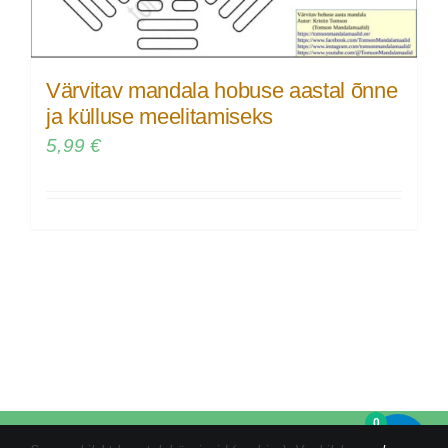
Värvitav mandala hobuse aastal õnne
ja külluse meelitamiseks
5,99
€
0
Tel:
+372 5846 1186
|
kristin@tomsonmandalamaalid.ee
|