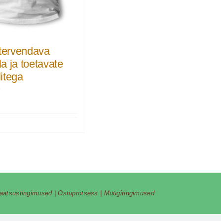
 tervendava
a ja toetavate
itega
€
vaatsustingimused
|
Ostuprotsess
|
Müügitingimused