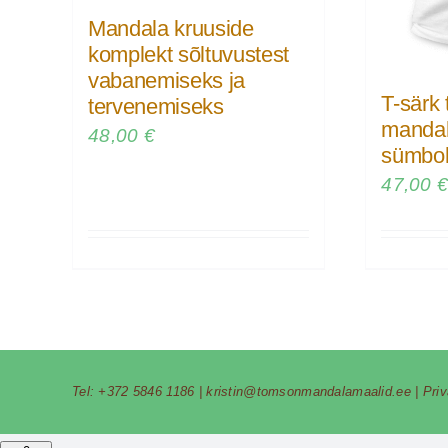
Mandala kruuside
komplekt sõltuvustest
vabanemiseks ja
T-särk
tervenemiseks
mandal
48,00
€
sümbol
47,00
Tel:
+372 5846 1186
|
kristin@tomsonmandalamaalid.ee
|
Pri