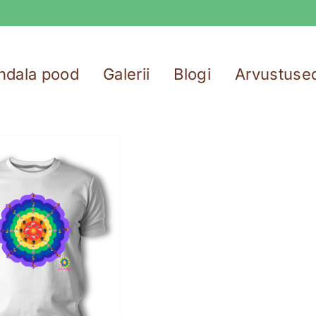
ndala pood
Galerii
Blogi
Arvustuse