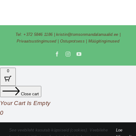
Tel:
+372 5846 1186
|
kristin@tomsonmandalamaalid.ee
|
Privaatsustingimused
|
Ostuprotsess
|
Müügitingimused
Facebook
Instagram
YouTube
0
Close cart
Your Cart Is Empty
0
Check out our shop to see what's available
See veebileht kasutab küpsiseid (cookies). Veebilehe
Loe