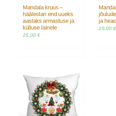
Mandala kruus –
Mandal
häälestan end uueks
jõulud
aastaks armastuse ja
ja heao
külluse lainele
25,00
25,00
€