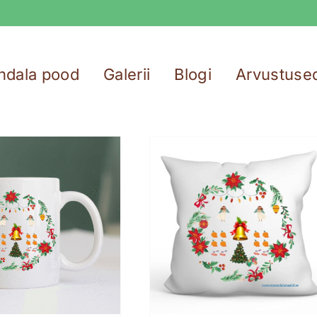
ndala pood
Galerii
Blogi
Arvustuse