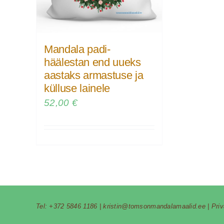
Mandala padi-
häälestan end uueks
aastaks armastuse ja
külluse lainele
52,00
€
Tel:
+372 5846 1186
|
kristin@tomsonmandalamaalid.ee
|
Pri