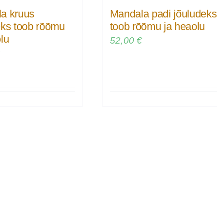
a kruus
Mandala padi jõuludeks
eks toob rõõmu
toob rõõmu ja heaolu
lu
52,00
€
€