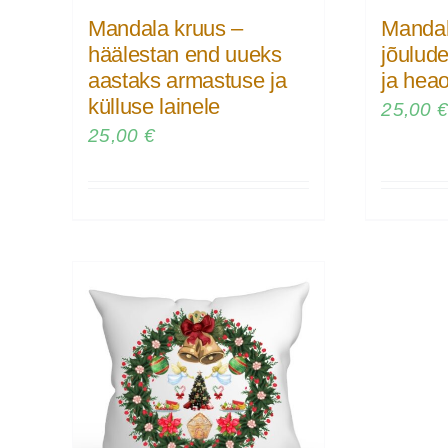
Mandala kruus –
Mandal
häälestan end uueks
jõulud
aastaks armastuse ja
ja heao
külluse lainele
25,00
25,00
€