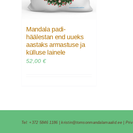
Mandala padi-
häälestan end uueks
aastaks armastuse ja
külluse lainele
52,00
€
Tel:
+372 5846 1186
|
kristin@tomsonmandalamaalid.ee
|
Pri