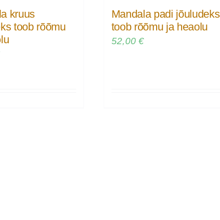
a kruus
Mandala padi jõuludeks
eks toob rõõmu
toob rõõmu ja heaolu
lu
52,00
€
€