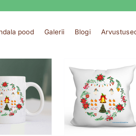
ndala pood
Galerii
Blogi
Arvustuse